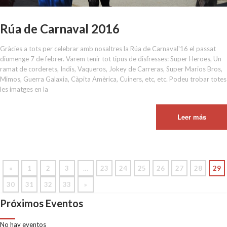
Rúa de Carnaval 2016
Gràcies a tots per celebrar amb nosaltres la Rúa de Carnaval'16 el passat
diumenge 7 de febrer. Varem tenir tot tipus de disfresses: Super Heroes, Un
ramat de corderets, Indis, Vaqueros, Jokey de Carreras, Super Marios Bros,
Mimos, Guerra Galaxia, Càpita Amèrica, Cuiners, etc, etc. Podeu trobar totes
les imatges en la
Leer más
«
1
2
3
…
23
24
25
26
27
28
29
30
31
32
33
»
Próximos Eventos
No hay eventos