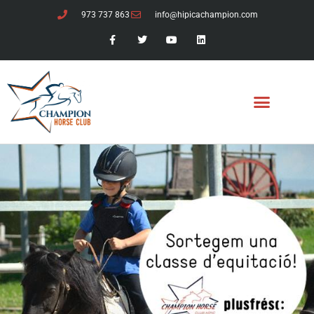
973 737 863
info@hipicachampion.com