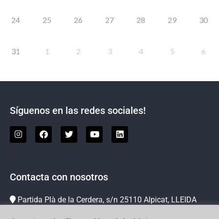
24
25
26
27
28
29
30
31
1
2
3
4
5
6
Síguenos en las redes sociales!
Contacta con nosotros
Partida Plà de la Cerdera, s/n 25110 Alpicat, LLEIDA
973 73 78 63