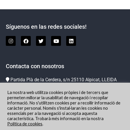
Síguenos en las redes sociales!
Contacta con nosotros
Partida Plà de la Cerdera, s/n 25110 Alpicat, LLEIDA
973 73 78 63
La nostra web utilitza cookies pròpies i de tercers que
info@hipicachampion.com
permeten millorar la usabilitat de navegació i recopilar
informació. No s'utilitzen cookies per a recollir informació de
Localización
caràcter personal. Només s'instal·laran les cookies no
essencials per a la navegació si accepta aquesta
característica. Trobarà més informació en la nostra
Política de cookies
.