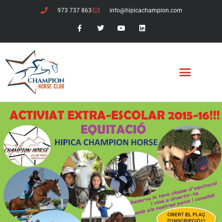
973 737 863
info@hipicachampion.com