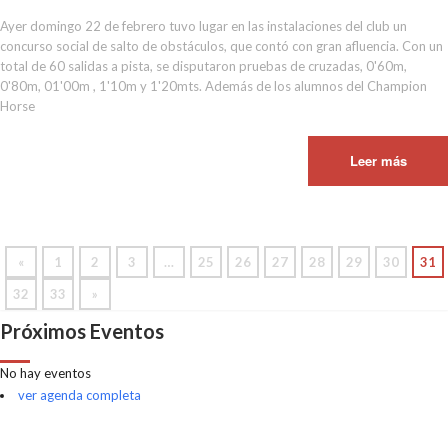
Ayer domingo 22 de febrero tuvo lugar en las instalaciones del club un
concurso social de salto de obstáculos, que contó con gran afluencia. Con un
total de 60 salidas a pista, se disputaron pruebas de cruzadas, 0'60m,
0'80m, 01'00m , 1'10m y 1'20mts. Además de los alumnos del Champion
Horse
Leer más
«
1
2
3
…
25
26
27
28
29
30
31
32
33
»
Próximos Eventos
No hay eventos
ver agenda completa