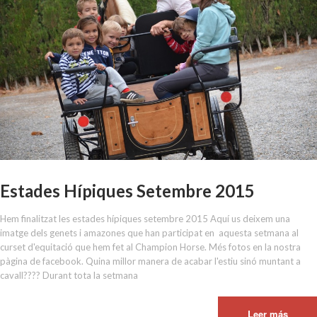
Estades Hípiques Setembre 2015
Hem finalitzat les estades hípiques setembre 2015 Aquí us deixem una
imatge dels genets i amazones que han participat en aquesta setmana al
curset d'equitació que hem fet al Champion Horse. Més fotos en la nostra
pàgina de facebook. Quina millor manera de acabar l'estiu sinó muntant a
cavall???? Durant tota la setmana
Leer más