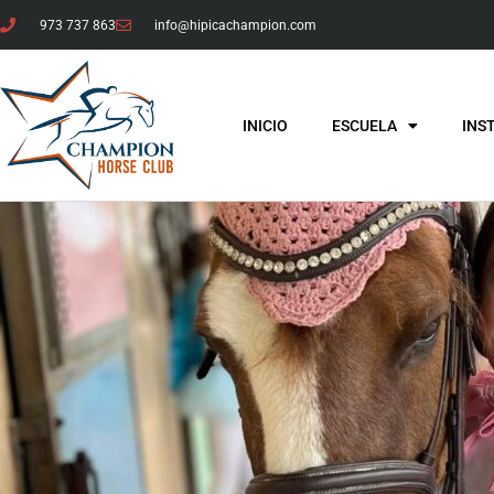
973 737 863
info@hipicachampion.com
INICIO
ESCUELA
INS