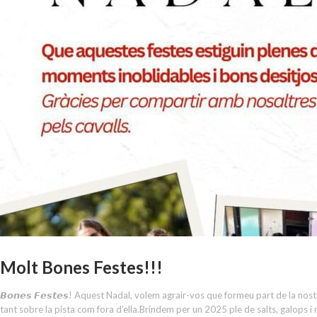
Molt Bones Festes!!!
𝘽𝙤𝙣𝙚𝙨 𝙁𝙚𝙨𝙩𝙚𝙨! Aquest Nadal, volem agrair-vos que formeu part de la no
tant sobre la pista com fora d’ella.Brindem per un 2025 ple de salts, galops i noves aven