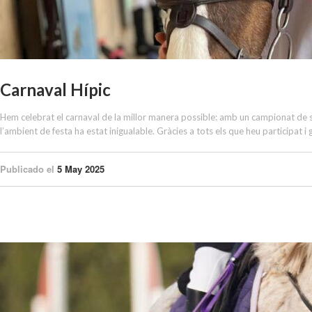
Carnaval Hípic
Hem celebrat el carnaval de la millor manera possible: amb un campionat de sal
l’ambient de festa ha estat inigualable. Gràcies a tots els que heu participat i
Publicado el
5 May 2025