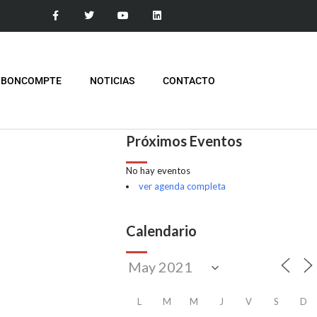
 BONCOMPTE
NOTICIAS
CONTACTO
Próximos Eventos
No hay eventos
ver agenda completa
Calendario
L
M
M
J
V
S
D