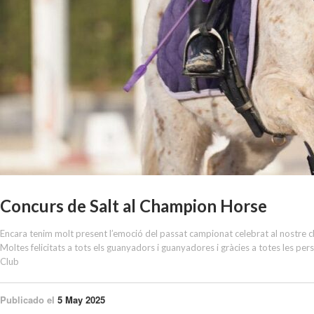
Concurs de Salt al Champion Horse
Encara tenim molt present l’emoció del passat campionat celebrat al nostre clu
Moltes felicitats a tots els guanyadors i guanyadores i gràcies a totes les p
Club
Publicado el
5 May 2025