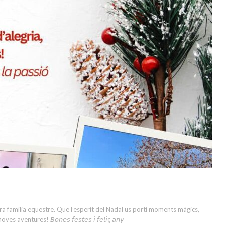
stra família eqüestre. Que l’esperit del Nadal us porti moments màgics,
tures! 𝘉𝘰𝘯𝘦𝘴 𝘧𝘦𝘴𝘵𝘦𝘴 𝘪 𝘧𝘦𝘭𝘪ç 𝘢𝘯𝘺