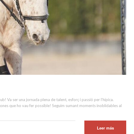
b! Va ser una jornada plena de talent, esforç i passió per l’hípica.
ersones que ho vau fer possible! Seguim sumant moments inoblidables al
Leer más