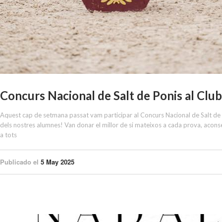
Concurs Nacional de Salt de Ponis al Club
Aquest cap de setmana passat vam participar al Concurs Nacional de Salt de 
dels nostres alumnes! Van donar el millor de si mateixos a cada prova, aconse
a tots
Publicado el
5 May 2025