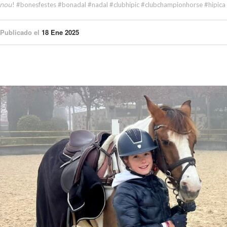
𝘯𝘰𝘶! #bonesfestes #bonadal #nadal #clubhipic #clubchampionhorse #hipica
Publicado el
18 Ene 2025