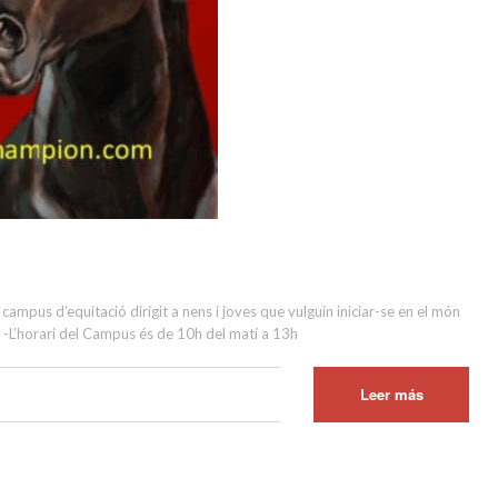
mpus d’equitació dirigit a nens i joves que vulguin iniciar-se en el món
 -L’horari del Campus és de 10h del matí a 13h
Leer más