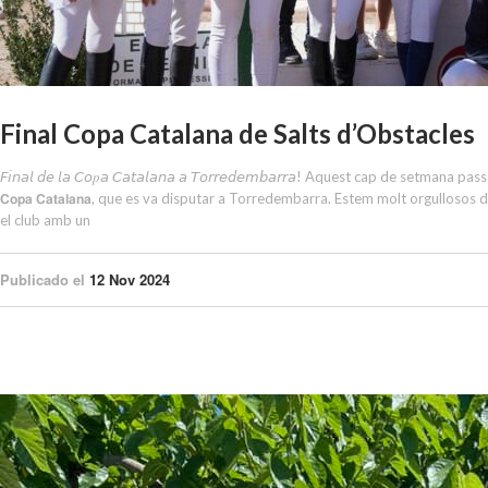
Final Copa Catalana de Salts d’Obstacles
𝘍𝘪𝘯𝘢𝘭 𝘥𝘦 𝘭𝘢 𝘊𝘰𝑝𝘢 𝘊𝘢𝘵𝘢𝘭𝘢𝘯𝘢 𝘢 𝘛𝘰𝘳𝘳𝘦𝘥𝘦𝘮𝘣𝘢𝘳𝘳𝘢! Aquest cap de setm
𝗖𝗼𝗽𝗮 𝗖𝗮𝘁𝗮𝗹𝗮𝗻𝗮, que es va disputar a Torredembarra. Estem molt orgullos
el club amb un
Publicado el
12 Nov 2024