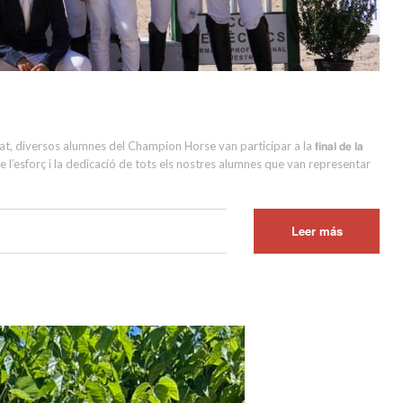
ana passat, diversos alumnes del Champion Horse van participar a la 𝗳𝗶𝗻𝗮𝗹 𝗱𝗲 𝗹𝗮
os de l’esforç i la dedicació de tots els nostres alumnes que van representar
Leer más