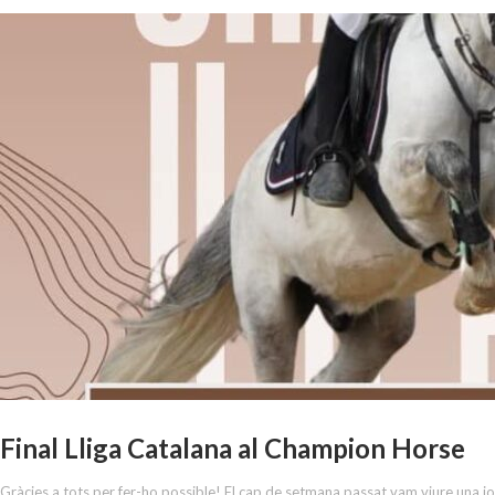
Final Lliga Catalana al Champion Horse
Gràcies a tots per fer-ho possible! El cap de setmana passat vam viure una jo