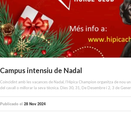
Campus intensiu de Nadal
Coincidint amb les vacances de Nadal, l’Hípica Champion organitza de nou un ca
del cavall o millorar la seva tècnica. Dies 30, 31, De Desembre i 2, 3 de Gener
Publicado el
28 Nov 2024