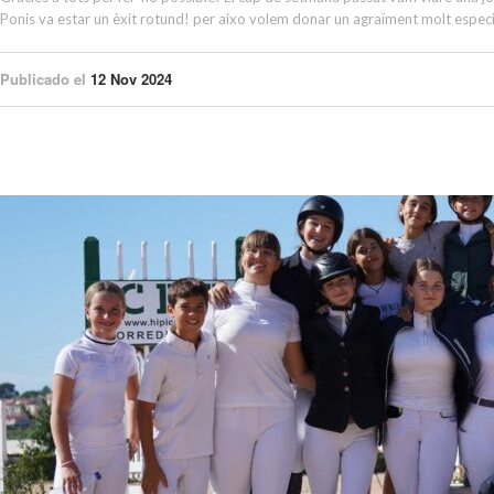
Ponis va estar un èxit rotund! per aixo volem donar un agraïment molt especia
Publicado el
12 Nov 2024