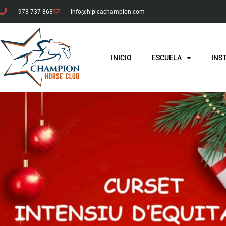
973 737 863
info@hipicachampion.com
INICIO
ESCUELA
INS