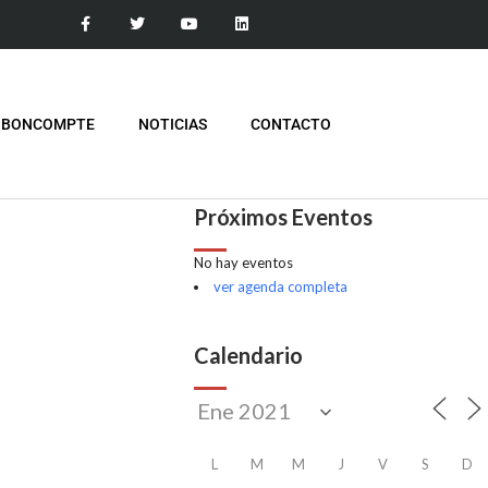
 BONCOMPTE
NOTICIAS
CONTACTO
Próximos Eventos
No hay eventos
ver agenda completa
Calendario
L
M
M
J
V
S
D