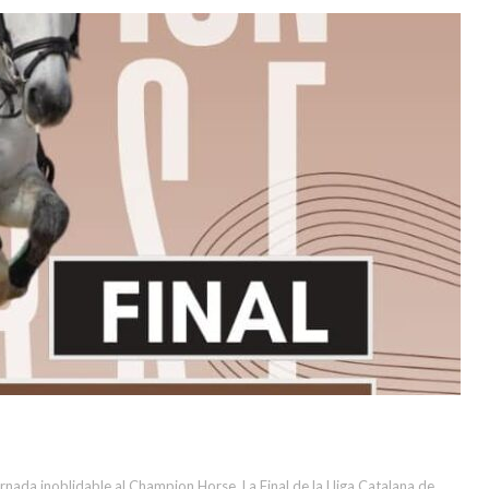
rnada inoblidable al Champion Horse. La Final de la Lliga Catalana de