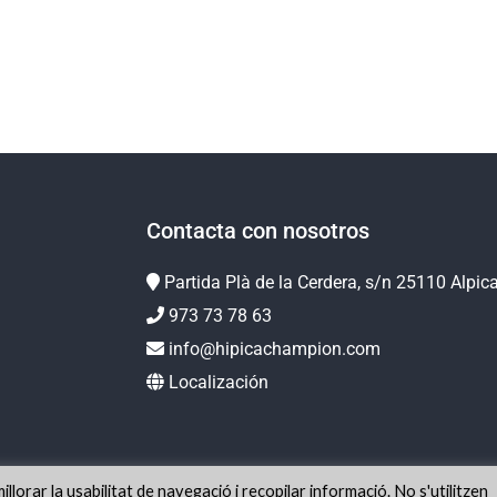
Contacta con nosotros
Partida Plà de la Cerdera, s/n 25110 Alpic
973 73 78 63
info@hipicachampion.com
Localización
lorar la usabilitat de navegació i recopilar informació. No s'utilitzen