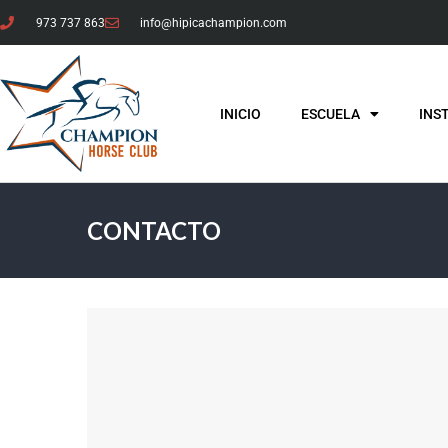
973 737 863
info@hipicachampion.com
INICIO
ESCUELA
INS
CONTACTO