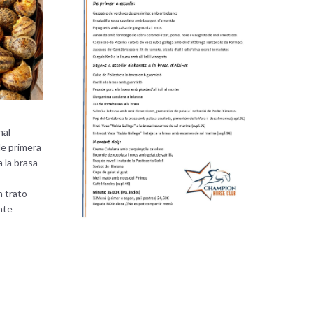
nal
de primera
a la brasa
 trato
nte