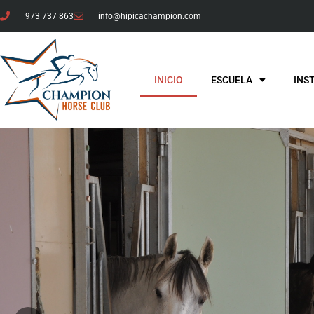
973 737 863
info@hipicachampion.com
INICIO
ESCUELA
INS