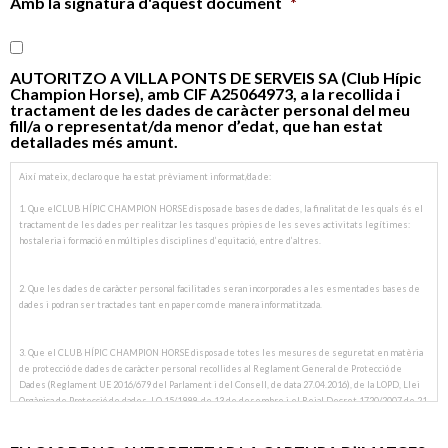
Amb la signatura d'aquest document
*
AUTORITZO A VILLA PONTS DE SERVEIS SA (Club Hípic
Champion Horse)
, amb CIF A25064973, a la recollida i
tractament de les dades de caràcter personal del meu
fill/a o representat/da menor d’edat, que han estat
detallades més amunt.
Així mateix, declaro que ha estat prèviament informat/da de:
1. Que elCLUB HÍPIC CHAMPION HORSE disposa de bases de dades, la finalitat de les quals és el
tractament de les dades per realitzar les tasques pròpies de les seves activitats legítimes:
hostaleria i formació en múltiples disciplines d’equitació, entre d’altres.
2. Que les dades de caràcter personal facilitades seran incorporades a les esmentades bases de
dades i podran ser tractades tant en paper com de manera informatitzada.
3. Que el CLUB HÍPIC CHAMPION HORSE disposa de totes les mesures de seguretat en matèria
de protecció de dades de caràcter personal recollides al Reglament General de Protecció de
Dades (Reglament UE 2016/679 del Parlament i del Consell, de data 27.04.2016), de la LOPD, Llei
Orgànica de Protecció de dades, LO 15/1999, de 13 de desembre i el Reial Decret 1720/2007 de 21
de desembre, que la desenvolupa.