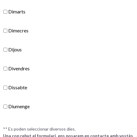
Dimarts
Dimecres
Dijous
Divendres
Dissabte
Diumenge
** Es poden seleccionar diversos dies.
Una cop rebut el formulari, ens posarem en contacte amb vostès