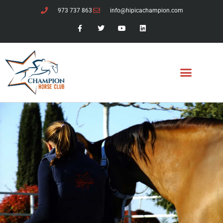
973 737 863
info@hipicachampion.com