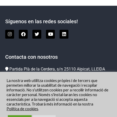
Síguenos en las redes sociales!
Contacta con nosotros
Partida Plà de la Cerdera, s/n 25110 Alpicat, LLEIDA
973 73 78 63
La nostra web utilitza cookies pròpies i de tercers que
info@hipicachampion.com
permeten millorar la usabilitat de navegació i recopilar
informació. No s'utilitzen cookies per a recollir informació de
Localización
caràcter personal. Només s'instal·laran les cookies no
essencials per a la navegació si accepta aquesta
característica. Trobarà més informació en la nostra
Política de cookies
.