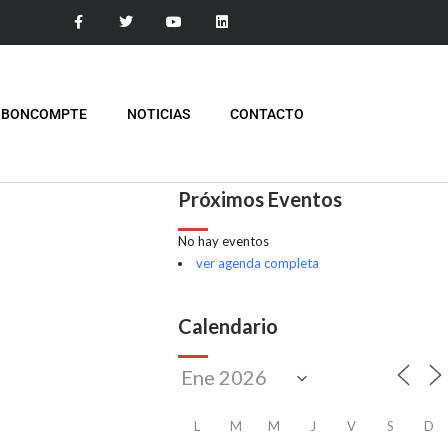
 BONCOMPTE
NOTICIAS
CONTACTO
Próximos Eventos
No hay eventos
ver agenda completa
Calendario
L
M
M
J
V
S
D