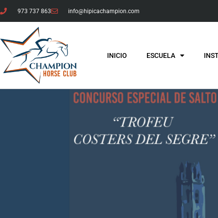
973 737 863
info@hipicachampion.com
INICIO
ESCUELA
INS