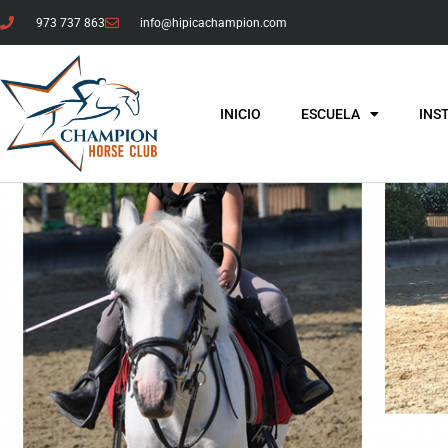
973 737 863
info@hipicachampion.com
INICIO
ESCUELA
INS