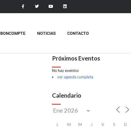
 BONCOMPTE
NOTICIAS
CONTACTO
Próximos Eventos
No hay eventos
ver agenda completa
Calendario
L
M
M
J
V
S
D