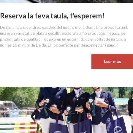
Reserva la teva taula, t’esperem!
De dimarts a divendres, gaudeix del nostre menú diari . Una proposta amb
una gran varietat de plats a escollir, elaborats amb productes frescos, de
proximitat i de qualitat. Tot això en un entorn idíl·lic envoltat de natura, a
només 15 minuts de Lleida. El lloc perfecte per desconnectar i gaudir
Leer más