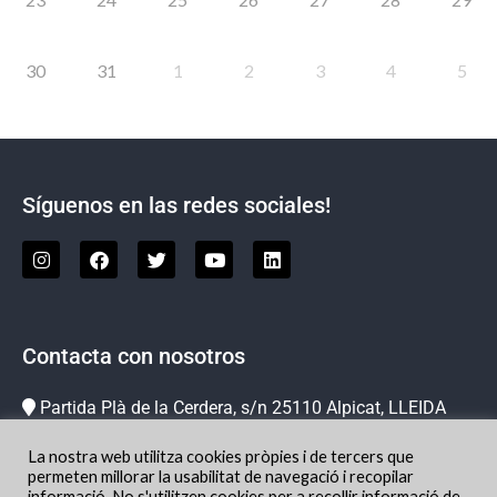
30
31
1
2
3
4
5
Síguenos en las redes sociales!
Contacta con nosotros
Partida Plà de la Cerdera, s/n 25110 Alpicat, LLEIDA
973 73 78 63
La nostra web utilitza cookies pròpies i de tercers que
info@hipicachampion.com
permeten millorar la usabilitat de navegació i recopilar
informació. No s'utilitzen cookies per a recollir informació de