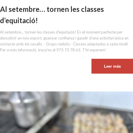
Al setembre… tornen les classes
d’equitació!
Al setembre... tornen les classes d'equitació! És el moment perfecte per
descobrir un nou esport, guanyar confiança i gaudir d'una activitat única en
contacte amb els cavalls. - Grups reduïts - Classes adaptades a cada nivell
Per a més informació, truca'ns al 973 73 78 63. T'hi esperem!
Leer más