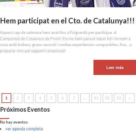
Hem participat en el Cto. de Catalunya!!!
Aquest cap de setmana hem anat fins a Puigcerdà per participar al
Campionat de Catalunya de Ponis! Ens ho hem passat súper bé i tornem a
casa amb trofeus, grans records i moltes experiències compartides. Ara… a
preparar-nos pel següent campionat!
Leer más
1
2
3
4
5
6
7
…
31
32
33
»
Próximos Eventos
No hay eventos
ver agenda completa