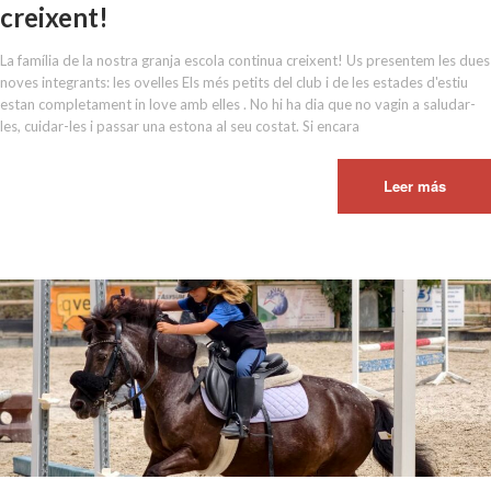
creixent!
La família de la nostra granja escola continua creixent! Us presentem les dues
noves integrants: les ovelles Els més petits del club i de les estades d'estiu
estan completament in love amb elles . No hi ha dia que no vagin a saludar-
les, cuidar-les i passar una estona al seu costat. Si encara
Leer más