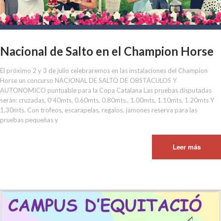
Nacional de Salto en el Champion Horse
El próximo 2 y 3 de julio celebraremos en las instalaciones del Champion
Horse un concurso NACIONAL DE SALTO DE OBSTÁCULOS Y
AUTONOMICO puntuable para la Copa Catalana Las pruebas disputadas
serán: cruzadas, 0’40mts, 0.60mts, 0.80mts., 1.00mts, 1.10mts, 1.20mts Y
1,30mts. Con trofeos, escarapelas, regalos, jamones reserva para las
pruebas pequeñas y
Leer más