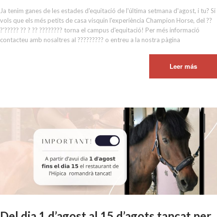
Ja tenim ganes de les estades d'equitació de l'última setmana d'agost, i tu? Si
vols que els més petits de casa visquin l'experiència Champion Horse, del ??
?'????? ?? ? ?? ???????? torna el campus d'equitació! Per més informació
contacteu amb nosaltres al ????????? o entreu a la nostra pàgina
Leer más
Del dia 1 d’agost al 15 d’agots tancat per