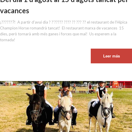
vacances
¡???????́!⁣ ⁣ A partir d'avui dia ? ?'????? ???? ?? ??? ?? el restaurant de l'Hípica
Champion Horse romandrà tancat!⁣ ⁣ El restaurant marxa de vacances 15
dies, però tornarà amb més ganes i forces que mai!⁣ ⁣ Us esperem a la
tornada!⁣
Leer más