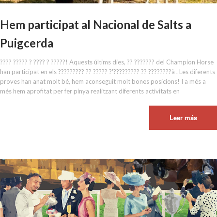
Hem participat al Nacional de Salts a
Puigcerda
???? ????? ? ???? ? ?????! Aquests últims dies, ?? ??????? del Champion Horse
han participat en els ????????? ?? ????? ?'????????? ?? ????????à . Les diferents
proves han anat molt bé, hem aconseguit molt bones posicions! I a més a
més hem aprofitat per fer pinya realitzant diferents activitats en
Leer más