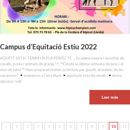
Campus d’Equitació Estiu 2022
AQUEST ESTIU TENIM UN PLA PERFECTE ... En plena natura i envoltat de
cavalls, ponis i animals de granja !!! **Desde la última setmana de juny i el
mes de juliol ** Hem preparat moltes activitats per gaudir al màxim de les
vacances!!
aventures a l’aire lliure
equitació tots els nivells
doma
clàssica i salt
Leer más
«
1
2
3
4
5
6
7
8
9
10
11