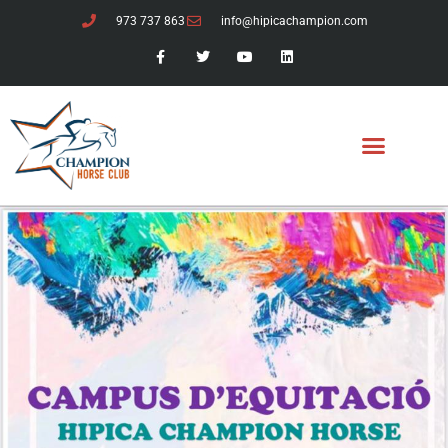
973 737 863
info@hipicachampion.com