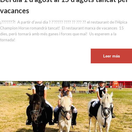
vacances
¡???????́!⁣ ⁣ A partir d'avui dia ? ?'????? ???? ?? ??? ?? el restaurant de l'Hípica
Champion Horse romandrà tancat!⁣ ⁣ El restaurant marxa de vacances 15
dies, però tornarà amb més ganes i forces que mai!⁣ ⁣ Us esperem a la
tornada!⁣
Leer más