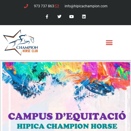
973 737 863
info@hipicachampion.com