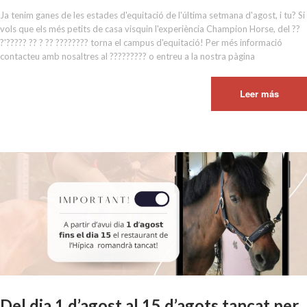
Ja tenim ganes de les estades d'equitació de l'última setmana d'agost, i tu? Si
vols que els més petits de casa visquin l'experiència Champion Horse, del ??
?'????? ?? ? ?? ???????? torna el campus d'equitació! Per més informació
contacteu amb nosaltres al ????????? o entreu a la nostra pàgina
Leer más
Del dia 1 d’agost al 15 d’agots tancat per