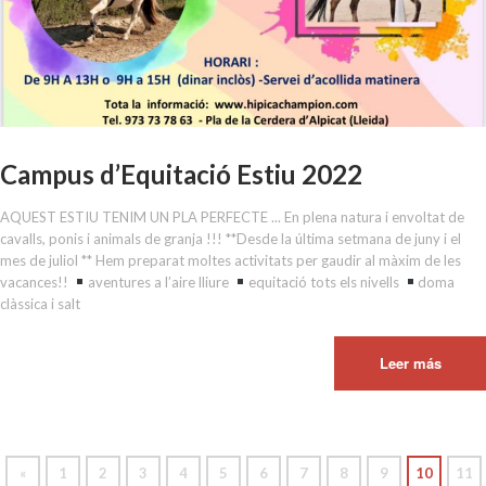
Campus d’Equitació Estiu 2022
AQUEST ESTIU TENIM UN PLA PERFECTE ... En plena natura i envoltat de
cavalls, ponis i animals de granja !!! **Desde la última setmana de juny i el
mes de juliol ** Hem preparat moltes activitats per gaudir al màxim de les
vacances!!
aventures a l’aire lliure
equitació tots els nivells
doma
clàssica i salt
Leer más
«
1
2
3
4
5
6
7
8
9
10
11