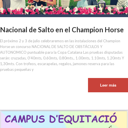
Nacional de Salto en el Champion Horse
El próximo 2 y 3 de julio celebraremos en las instalaciones del Champion
Horse un concurso NACIONAL DE SALTO DE OBSTÁCULOS Y
AUTONOMICO puntuable para la Copa Catalana Las pruebas disputadas
serán: cruzadas, 0’40mts, 0.60mts, 0.80mts., 1.00mts, 1.10mts, 1.20mts Y
1,30mts. Con trofeos, escarapelas, regalos, jamones reserva para las
pruebas pequeñas y
Leer más