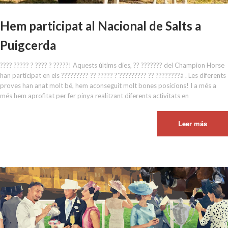
Hem participat al Nacional de Salts a
Puigcerda
???? ????? ? ???? ? ?????! Aquests últims dies, ?? ??????? del Champion Horse
han participat en els ????????? ?? ????? ?'????????? ?? ????????à . Les diferents
proves han anat molt bé, hem aconseguit molt bones posicions! I a més a
més hem aprofitat per fer pinya realitzant diferents activitats en
Leer más