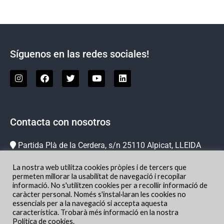
Síguenos en las redes sociales!
Contacta con nosotros
Partida Plà de la Cerdera, s/n 25110 Alpicat, LLEIDA
973 73 78 63
La nostra web utilitza cookies pròpies i de tercers que
info@hipicachampion.com
permeten millorar la usabilitat de navegació i recopilar
informació. No s'utilitzen cookies per a recollir informació de
Localización
caràcter personal. Només s'instal·laran les cookies no
essencials per a la navegació si accepta aquesta
característica. Trobarà més informació en la nostra
Política de cookies
.