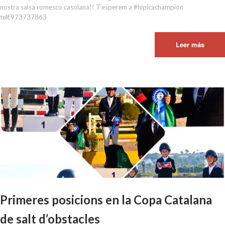
nostra salsa romesco casolana!! T’esperem a #hipicachampion
telf.973737863
Leer más
Primeres posicions en la Copa Catalana
de salt d’obstacles