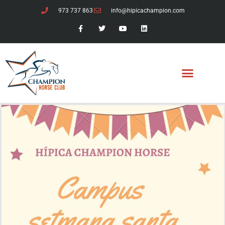
973 737 863
info@hipicachampion.com