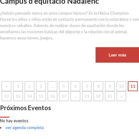
Campus d’equitació Nadalenc
¿Habéis pensado nunca en unos campus hípicos? En la Hípica Champion
Horse los niños y niñas están en contacto permanente con la naturaleza y con
nuestros caballos. Además de realizar clases de equitación donde les
enseñamos las nociones básicas del deporte y la relación con el animal,
hacemos excursiones, juegos,
Leer más
«
1
2
3
…
5
6
7
8
9
10
11
12
13
14
15
16
17
…
31
32
33
»
Próximos Eventos
No hay eventos
ver agenda completa