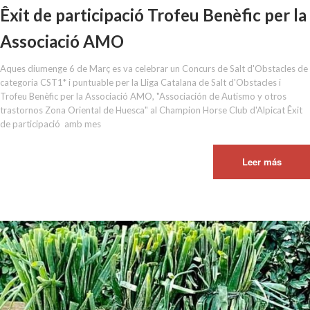
Êxit de participació Trofeu Benèfic per la
Associació AMO
Aques diumenge 6 de Març es va celebrar un Concurs de Salt d'Obstacles de
categoria CST1* i puntuable per la Lliga Catalana de Salt d'Obstacles i
Trofeu Benèfic per la Associació AMO, "Associación de Autismo y otros
trastornos Zona Oriental de Huesca" al Champion Horse Club d'Alpicat Êxit
de participació amb mes
Leer más