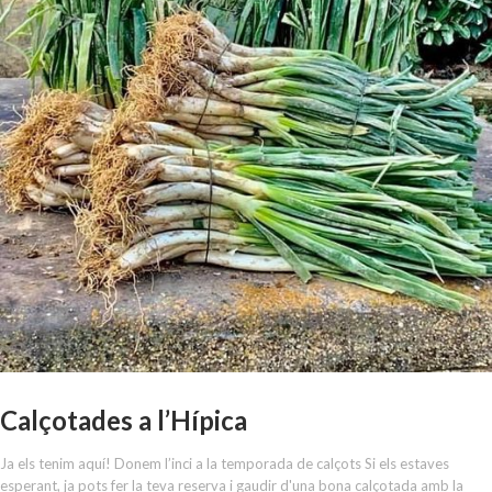
Calçotades a l’Hípica
Ja els tenim aquí! Donem l’inci a la temporada de calçots Si els estaves
esperant, ja pots fer la teva reserva i gaudir d'una bona calçotada amb la