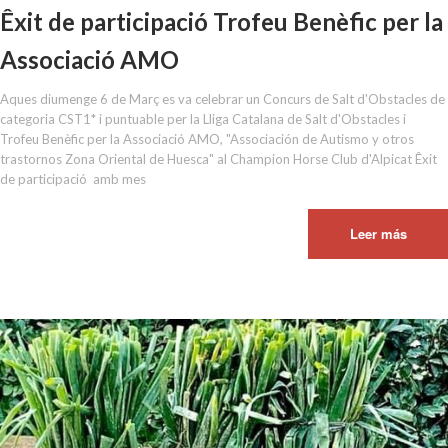
Êxit de participació Trofeu Benèfic per la
Associació AMO
Aques diumenge 6 de Març es va celebrar un Concurs de Salt d'Obstacles de
categoria CST1* i puntuable per la Lliga Catalana de Salt d'Obstacles i
Trofeu Benèfic per la Associació AMO, "Associación de Autismo y otros
trastornos Zona Oriental de Huesca" al Champion Horse Club d'Alpicat Êxit
de participació amb mes
Leer más