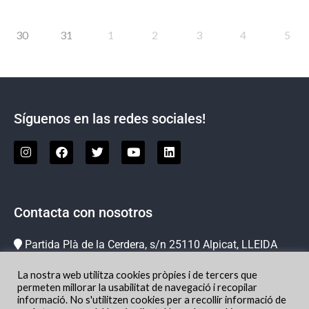
30
31
1
2
3
4
5
Síguenos en las redes sociales!
Contacta con nosotros
Partida Plà de la Cerdera, s/n 25110 Alpicat, LLEIDA
973 73 78 63
La nostra web utilitza cookies pròpies i de tercers que
info@hipicachampion.com
permeten millorar la usabilitat de navegació i recopilar
informació. No s'utilitzen cookies per a recollir informació de
Localización