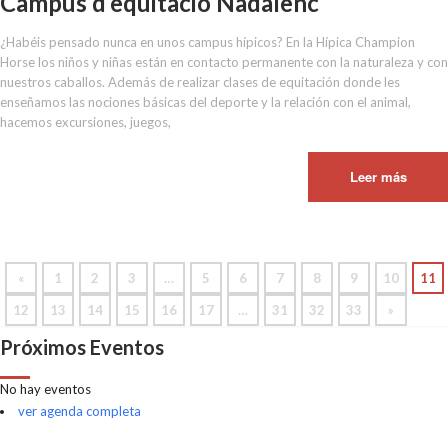
Campus d’equitació Nadalenc
¿Habéis pensado nunca en unos campus hípicos? En la Hípica Champion
Horse los niños y niñas están en contacto permanente con la naturaleza y con
nuestros caballos. Además de realizar clases de equitación donde les
enseñamos las nociones básicas del deporte y la relación con el animal,
hacemos excursiones, juegos,
Leer más
«
1
2
3
…
5
6
7
8
9
10
11
12
13
14
15
16
17
…
31
32
33
»
Próximos Eventos
No hay eventos
ver agenda completa