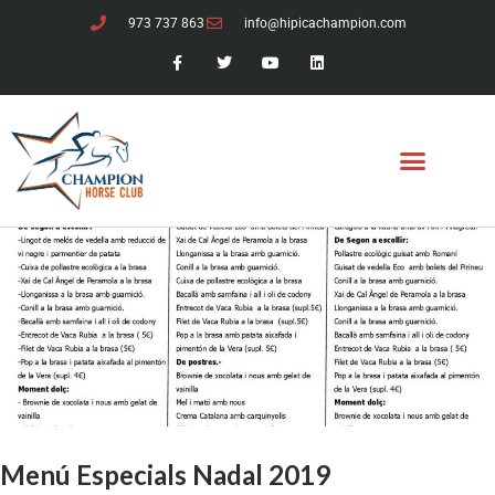
973 737 863
info@hipicachampion.com
Menú Especials Nadal 2019