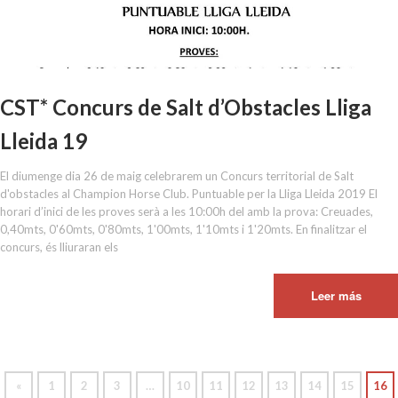
CST* Concurs de Salt d’Obstacles Lliga
Lleida 19
El diumenge dia 26 de maig celebrarem un Concurs territorial de Salt
d'obstacles al Champion Horse Club. Puntuable per la Lliga Lleida 2019 El
horari d’inici de les proves serà a les 10:00h del amb la prova: Creuades,
0,40mts, 0'60mts, 0'80mts, 1'00mts, 1'10mts i 1'20mts. En finalitzar el
concurs, és lliuraran els
Leer más
«
1
2
3
…
10
11
12
13
14
15
16