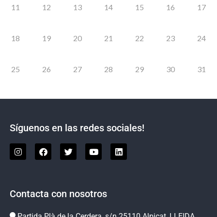
11
12
13
14
15
16
17
18
19
20
21
22
23
24
25
26
27
28
29
30
31
Síguenos en las redes sociales!
Contacta con nosotros
Partida Plà de la Cerdera, s/n 25110 Alpicat, LLEIDA