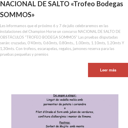
NACIONAL DE SALTO «Trofeo Bodegas
SOMMOS»
Les informamos que el próximo 6 y 7 de julio celebraremos en las
instalaciones del Champion Horse un concurso NACIONAL DE SALTO DE
OBSTÁCULOS “TROFEO BODEGA SOMMOS” Las pruebas disputadas
serán: cruzadas, 0’40mts, 0.60mts, 0.80mts., 1.00mts, 1.10mts, 1.20mts Y
1,30mts. Con trofeos, escarapelas, regalos, jamones reserva para las
pruebas pequeñas y premios
Leer más