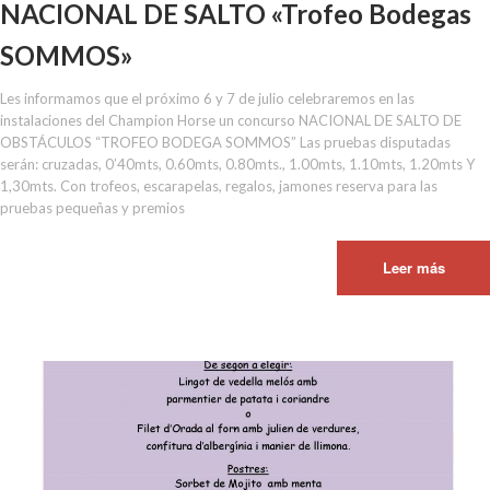
NACIONAL DE SALTO «Trofeo Bodegas
SOMMOS»
Les informamos que el próximo 6 y 7 de julio celebraremos en las
instalaciones del Champion Horse un concurso NACIONAL DE SALTO DE
OBSTÁCULOS “TROFEO BODEGA SOMMOS” Las pruebas disputadas
serán: cruzadas, 0’40mts, 0.60mts, 0.80mts., 1.00mts, 1.10mts, 1.20mts Y
1,30mts. Con trofeos, escarapelas, regalos, jamones reserva para las
pruebas pequeñas y premios
Leer más