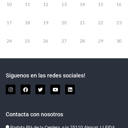
10
11
12
13
14
15
16
17
18
19
20
21
22
23
24
25
26
27
28
29
30
Síguenos en las redes sociales!
Contacta con nosotros
Partida Plà de la Cerdera, s/n 25110 Alpicat, LLEIDA