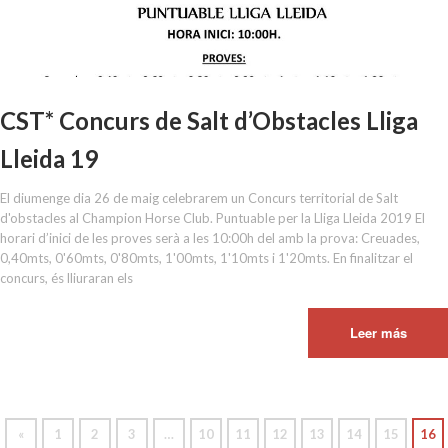
CST* Concurs de Salt d’Obstacles Lliga
Lleida 19
El diumenge dia 26 de maig celebrarem un Concurs territorial de Salt
d'obstacles al Champion Horse Club. Puntuable per la Lliga Lleida 2019 El
horari d’inici de les proves serà a les 10:00h del amb la prova: Creuades,
0,40mts, 0'60mts, 0'80mts, 1'00mts, 1'10mts i 1'20mts. En finalitzar el
concurs, és lliuraran els
Leer más
«
1
2
3
…
10
11
12
13
14
15
16