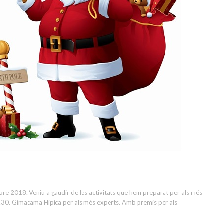
e 2018. Veniu a gaudir de les activitats que hem preparat per als més
10.30. Gimacama Hípica per als més experts. Amb premis per als