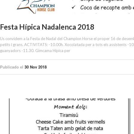
Festa Hípica Nadalenca 2018
Us convidem a la Festa de Nadal del Champion Horse el proper 16 de desembr
petits i grans. ACTIVITATS: -10.00h. Xocolatada per a tots els assistents -
guanyadors -11.30. Gimcama Hípica per
Publicado el
30 Nov 2018