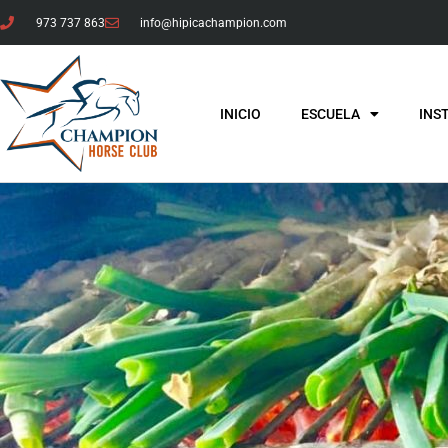
973 737 863
info@hipicachampion.com
INICIO
ESCUELA
INS