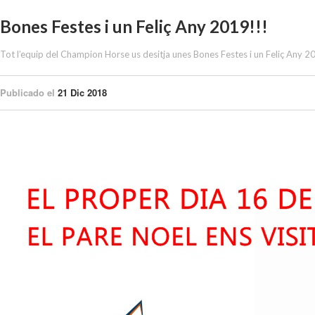
Bones Festes i un Feliç Any 2019!!!
Tot l’equip del Champion Horse us desitja unes Bones Festes i un Feliç Any 
Publicado el
21 Dic 2018