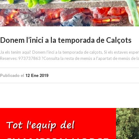
Donem l’inici a la temporada de Calçots
Ja els tenim aquí! Donem l’inci a la temporada de calçots, Si els estaves esper
Reserves: 973737863 ?Consulta la resta de menús a l'apartat de menús de l
Publicado el
12 Ene 2019