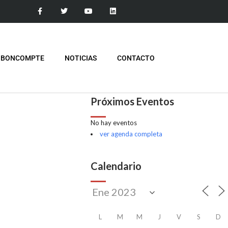
 BONCOMPTE
NOTICIAS
CONTACTO
Próximos Eventos
No hay eventos
ver agenda completa
Calendario
L
M
M
J
V
S
D