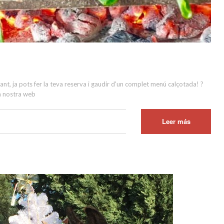
ant, ja pots fer la teva reserva i gaudir d'un complet menú calçotada! ?
a nostra web
Leer más