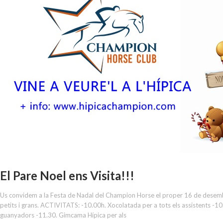
El Pare Noel ens Visita!!!
Us convidem a la Festa de Nadal del Champion Horse el proper 16 de desembr
petits i grans. ACTIVITATS: -10.00h. Xocolatada per a tots els assistents -
guanyadors -11.30. Gimcama Hípica per als