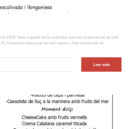
e 2018. Veniu a gaudir de les activitats que hem preparat per als més
10.30. Gimacama Hípica per als més experts. Amb premis per als
Leer más