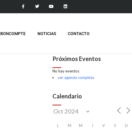
 BONCOMPTE
NOTICIAS
CONTACTO
Próximos Eventos
No hay eventos
ver agenda completa
Calendario
L
M
M
J
V
S
D