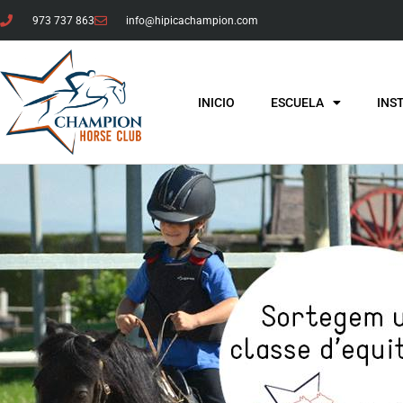
973 737 863
info@hipicachampion.com
INICIO
ESCUELA
INS