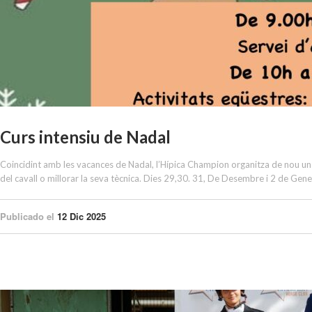
Curs intensiu de Nadal
Coincidint amb les vacances de Nadal, l’Hípica Champion organitza de nou un ca
del cavall o millorar la seva tècnica. Dies 29,30. 31, De Desembre i 2 de Gene
Publicado el
12 Dic 2025