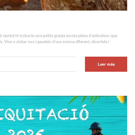
b també hi trobaràs una petita granja escola plena d’animalons que
is. Vine a visitar-nos i gaudeix d’una estona diferent, divertida i
Leer más