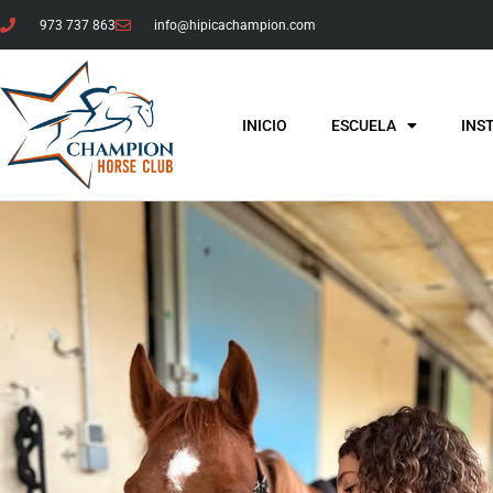
973 737 863
info@hipicachampion.com
INICIO
ESCUELA
INS