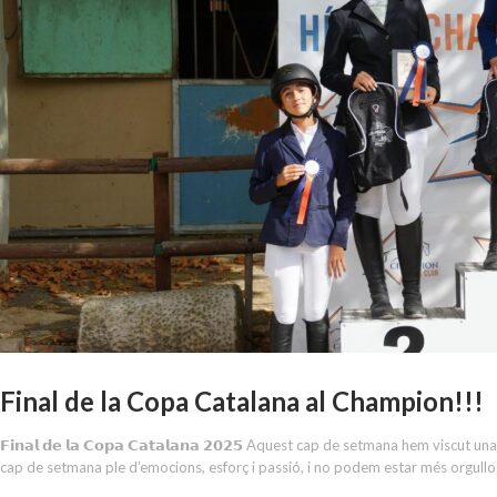
Final de la Copa Catalana al Champion!!!
𝗙𝗶𝗻𝗮𝗹 𝗱𝗲 𝗹𝗮 𝗖𝗼𝗽𝗮 𝗖𝗮𝘁𝗮𝗹𝗮𝗻𝗮 𝟮𝟬𝟮𝟱 Aquest cap de setmana hem visc
cap de setmana ple d’emocions, esforç i passió, i no podem estar més orgullos