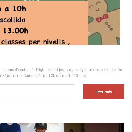
mpus d’equitació dirigit a nens i joves que vulguin iniciar-se en el món
r -L’horari del Campus és de 10h del matí a 13h del
Leer más