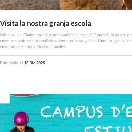
Visita la nostra granja escola
Sabies que al Champion Horse no només hi ha cavalls? Doncs sí! Al nostre clu
enamoren: cabres entremaliades, ànecs curiosos, gallines i fins i tot galls d’ind
envoltada de natura. Ideal per famílies,
Publicado el
12 Dic 2025