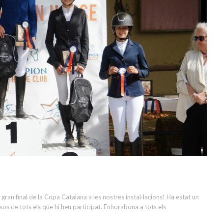
ut una gran final de la Copa Catalana a les nostres instal·lacions! Ha estat un
os de tots els que hi heu participat. Enhorabona a tots els