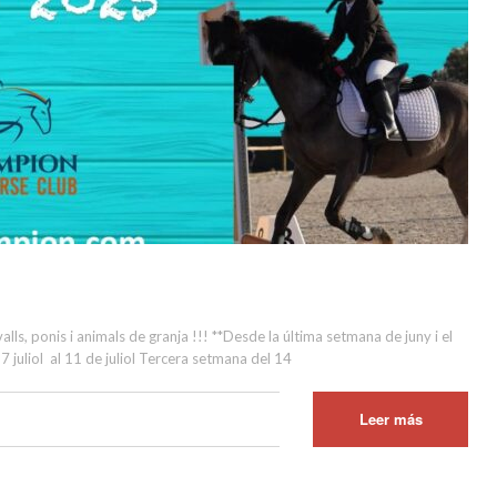
 ponis i animals de granja !!! **Desde la última setmana de juny i el
7 juliol al 11 de juliol Tercera setmana del 14
Leer más