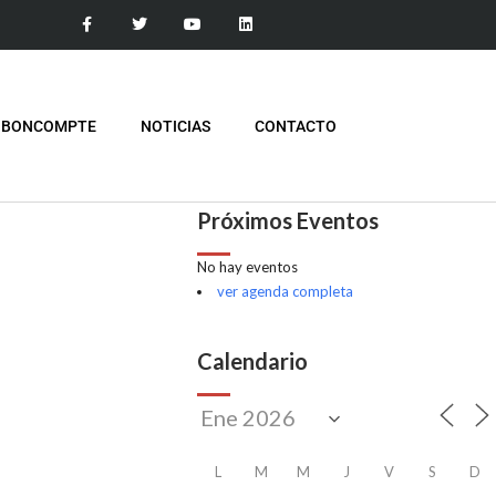
 BONCOMPTE
NOTICIAS
CONTACTO
Próximos Eventos
No hay eventos
ver agenda completa
Calendario
L
M
M
J
V
S
D