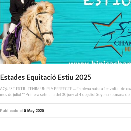
Estades Equitació Estiu 2025
AQUEST ESTIU TENIM UN PLA PERFECTE … En plena natura i envoltat de cavalls,
mes de juliol ** Primera setmana del 30 juny al 4 de juliol Segona setmana del 
Publicado el
5 May 2025