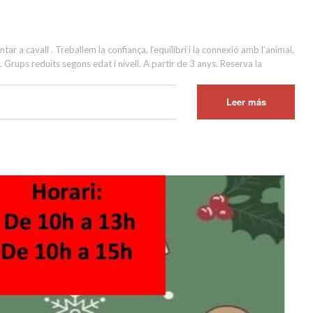
a cavall . Treballem la confiança, l’equilibri i la connexió amb l’animal,
Grups reduïts segons edat i nivell. A partir de 3 anys. Reserva la
Leer más