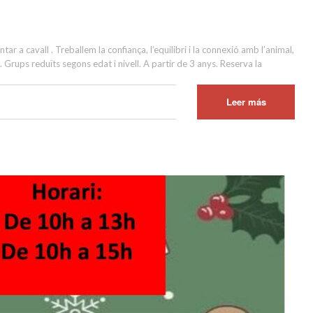
a cavall . Treballem la confiança, l’equilibri i la connexió amb l’animal,
Grups reduïts segons edat i nivell. A partir de 3 anys. Reserva la
Leer más