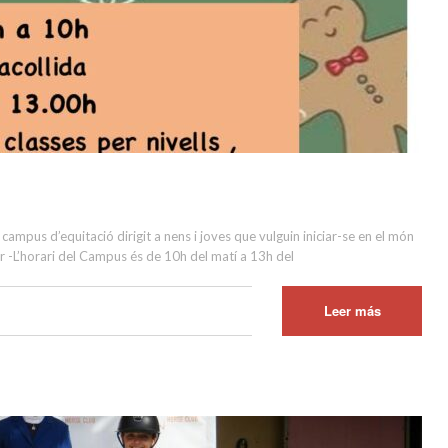
mpus d’equitació dirigit a nens i joves que vulguin iniciar-se en el món
r -L’horari del Campus és de 10h del matí a 13h del
Leer más