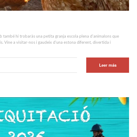
b també hi trobaràs una petita granja escola plena d’animalons que
is. Vine a visitar-nos i gaudeix d’una estona diferent, divertida i
Leer más