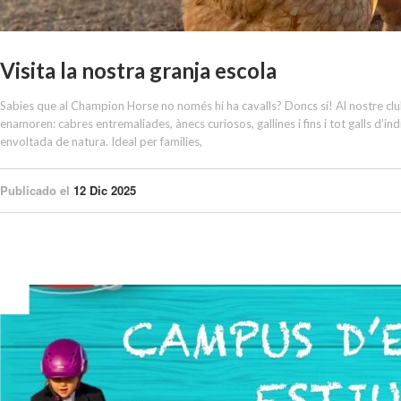
Visita la nostra granja escola
Sabies que al Champion Horse no només hi ha cavalls? Doncs sí! Al nostre clu
enamoren: cabres entremaliades, ànecs curiosos, gallines i fins i tot galls d’ind
envoltada de natura. Ideal per famílies,
Publicado el
12 Dic 2025