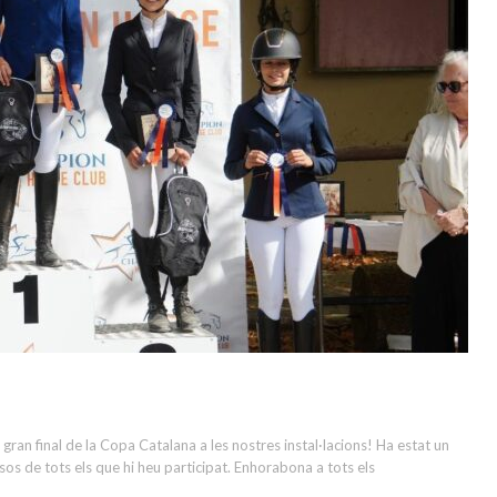
ut una gran final de la Copa Catalana a les nostres instal·lacions! Ha estat un
os de tots els que hi heu participat. Enhorabona a tots els