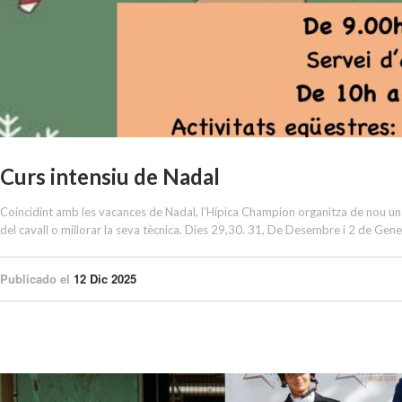
Curs intensiu de Nadal
Coincidint amb les vacances de Nadal, l’Hípica Champion organitza de nou un ca
del cavall o millorar la seva tècnica. Dies 29,30. 31, De Desembre i 2 de Gene
Publicado el
12 Dic 2025