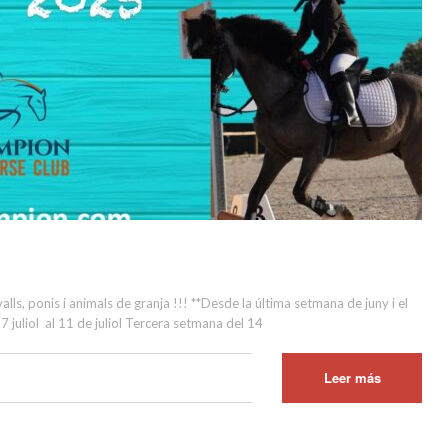
 ponis i animals de granja !!! **Desde la última setmana de juny i el
7 juliol al 11 de juliol Tercera setmana del 14
Leer más