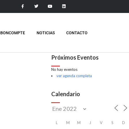
 BONCOMPTE
NOTICIAS
CONTACTO
Próximos Eventos
No hay eventos
ver agenda completa
Calendario
L
M
M
J
V
S
D