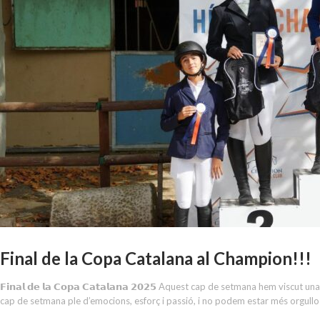
Final de la Copa Catalana al Champion!!!
𝗙𝗶𝗻𝗮𝗹 𝗱𝗲 𝗹𝗮 𝗖𝗼𝗽𝗮 𝗖𝗮𝘁𝗮𝗹𝗮𝗻𝗮 𝟮𝟬𝟮𝟱 Aquest cap de setmana hem visc
cap de setmana ple d’emocions, esforç i passió, i no podem estar més orgullos