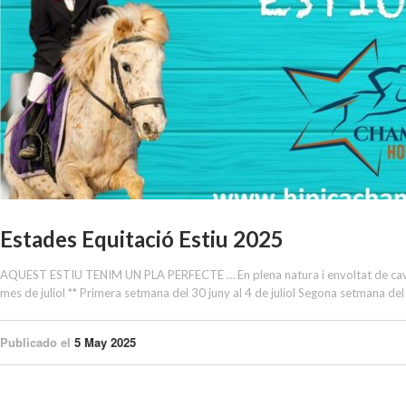
Estades Equitació Estiu 2025
AQUEST ESTIU TENIM UN PLA PERFECTE … En plena natura i envoltat de cavalls,
mes de juliol ** Primera setmana del 30 juny al 4 de juliol Segona setmana del 
Publicado el
5 May 2025