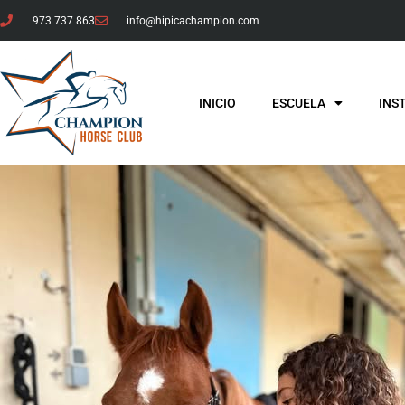
973 737 863
info@hipicachampion.com
INICIO
ESCUELA
INS