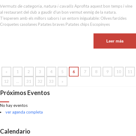
𝘝𝘦𝘳𝘮𝘶𝘵𝘴 𝘥𝘦 𝘤𝘢𝘵𝘦𝘨𝘰𝘳𝘪𝘢, 𝘯𝘢𝘵𝘶𝘳𝘢 𝘪 𝘤𝘢𝘷𝘢𝘭𝘭𝘴 Aprofita aquest bon temps i vine
al restaurant del club a gaudir d'un bon vermut enmig de la natura.
T'esperem amb els millors sabors i un entorn inigualable: Olives farcides
Croquetes casolanes Patates braves Patates chips Escopinyes
Leer más
«
1
2
3
4
5
6
7
8
9
10
11
12
…
31
32
33
»
Próximos Eventos
No hay eventos
ver agenda completa
Calendario