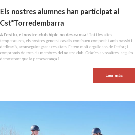
Els nostres alumnes han participat al
Cst*Torredembarra
𝗔 𝗹'𝗲𝘀𝘁𝗶𝘂, 𝗲𝗹 𝗻𝗼𝘀𝘁𝗿𝗲 𝗰𝗹𝘂𝗯 𝗵í𝗽𝗶𝗰 𝗻𝗼 𝗱𝗲𝘀𝗰𝗮𝗻𝘀𝗮! Tot i les altes
temperatures, els nostres genets i cavalls continuen competint amb passió i
dedicació, aconseguint grans resultats. Estem molt orgullosos de l'esforç i
compromís de tots els membres del nostre club. Gràcies a vosaltres, seguim
demostrant que la perseverança i
Leer más