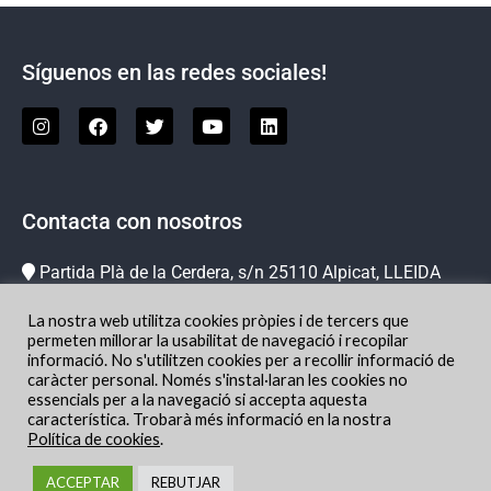
Síguenos en las redes sociales!
Contacta con nosotros
Partida Plà de la Cerdera, s/n 25110 Alpicat, LLEIDA
973 73 78 63
La nostra web utilitza cookies pròpies i de tercers que
info@hipicachampion.com
permeten millorar la usabilitat de navegació i recopilar
informació. No s'utilitzen cookies per a recollir informació de
Localización
caràcter personal. Només s'instal·laran les cookies no
essencials per a la navegació si accepta aquesta
característica. Trobarà més informació en la nostra
Política de cookies
.
ACCEPTAR
REBUTJAR
© Champion Horse 2023