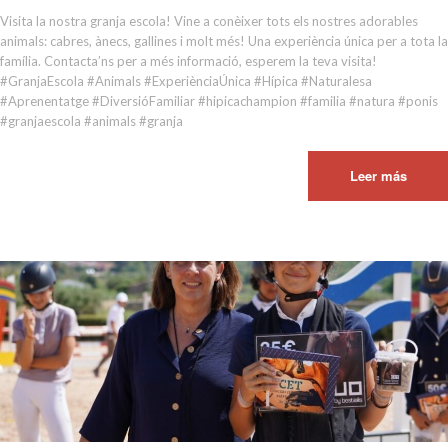
Visita la nostra granja escola! Vine a conèixer tots els nostres adorables
animals: cabres, ànecs, gallines i molt més! Una experiència única per a tota la
família. Contacta’ns per a més informació, esperem la teva visita!
#GranjaEscola #Animals #ExperiènciaÚnica #Hípica #Naturalesa
#Aprenentatge #DiversióFamiliar #hipicachampion #familia #natura #ponis
#granjaescola #animals #granja
Leer más