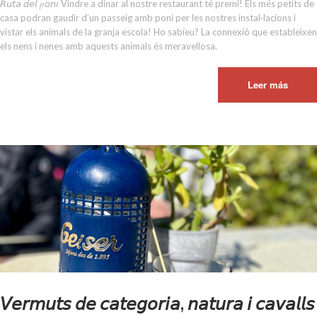
𝘙𝘶𝘵𝘢 𝘥𝘦𝘭 𝑝𝘰𝘯𝘪 Vindre a dinar al nostre restaurant té premi! Els més petits de
casa podran gaudir d’un passeig amb poni per les nostres instal·lacions i
vistar els animals de la granja escola! Ho sabíeu? La connexió que estableixen
els nens i nenes amb aquests animals és meravellosa.
Leer más
𝘝𝘦𝘳𝘮𝘶𝘵𝘴 𝘥𝘦 𝘤𝘢𝘵𝘦𝘨𝘰𝘳𝘪𝘢, 𝘯𝘢𝘵𝘶𝘳𝘢 𝘪 𝘤𝘢𝘷𝘢𝘭𝘭𝘴