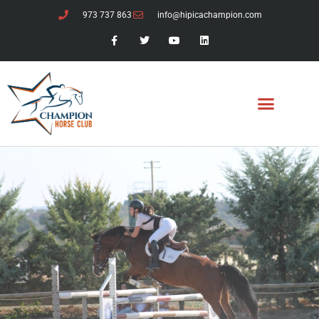
973 737 863
info@hipicachampion.com