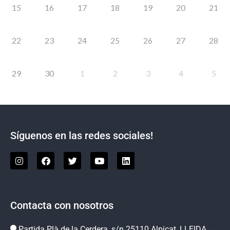
15
16
17
18
19
20
21
22
23
24
25
26
27
28
29
30
1
2
3
4
5
Síguenos en las redes sociales!
Contacta con nosotros
Partida Plà de la Cerdera, s/n 25110 Alpicat, LLEIDA