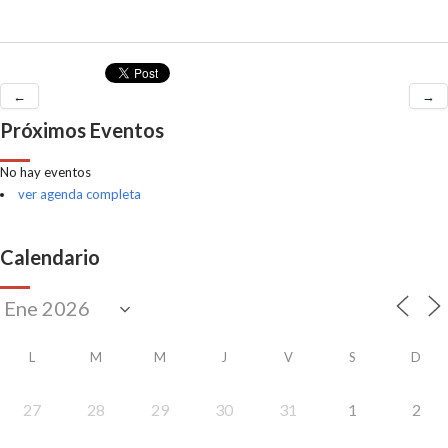
←
→
Próximos Eventos
No hay eventos
ver agenda completa
Calendario
L
M
M
J
V
S
D
27
28
29
30
31
1
2