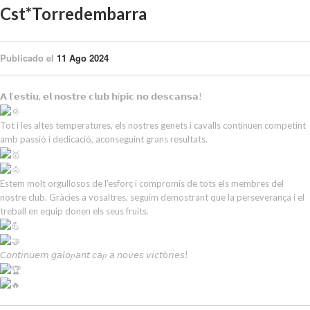
Cst*Torredembarra
Publicado el
11 Ago 2024
𝗔 𝗹’𝗲𝘀𝘁𝗶𝘂, 𝗲𝗹 𝗻𝗼𝘀𝘁𝗿𝗲 𝗰𝗹𝘂𝗯 𝗵í𝗽𝗶𝗰 𝗻𝗼 𝗱𝗲𝘀𝗰𝗮𝗻𝘀𝗮!
Tot i les altes temperatures, els nostres genets i cavalls continuen competint
amb passió i dedicació, aconseguint grans resultats.
Estem molt orgullosos de l’esforç i compromís de tots els membres del
nostre club. Gràcies a vosaltres, seguim demostrant que la perseverança i el
treball en equip donen els seus fruits.
𝘊𝘰𝘯𝘵𝘪𝘯𝘶𝘦𝘮 𝘨𝘢𝘭𝘰𝑝𝘢𝘯𝘵 𝘤𝘢𝑝 𝘢 𝘯𝘰𝘷𝘦𝘴 𝘷𝘪𝘤𝘵ò𝘳𝘪𝘦𝘴!