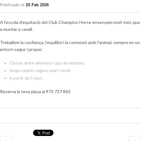
Publicado el
25 Feb 2026
A l’escola d’equitació del Club Champion Horse ensenyem molt més que
a muntar a cavall .
Treballem la confiança, l’equilibri i la connexió amb l’animal, sempre en un
entorn segur i proper.
Classes entre setmana i caps de setmana.
Grups reduïts segons edat i nivell.
A partir de 3 anys.
Reserva la teva plaça al 973 737 863
←
→