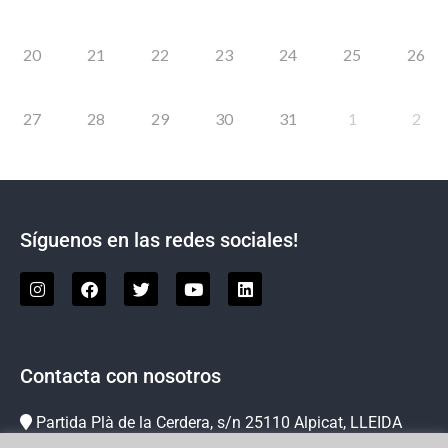
20
21
22
23
24
25
26
27
28
29
30
31
1
2
Síguenos en las redes sociales!
Contacta con nosotros
Partida Plà de la Cerdera, s/n 25110 Alpicat, LLEIDA