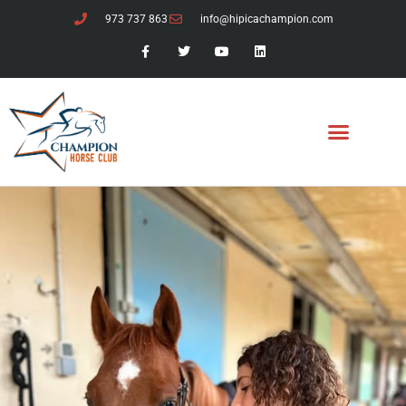
973 737 863
info@hipicachampion.com