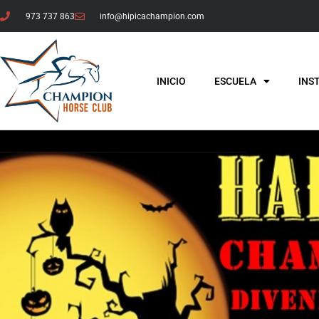
973 737 863
info@hipicachampion.com
INICIO
ESCUELA
INS