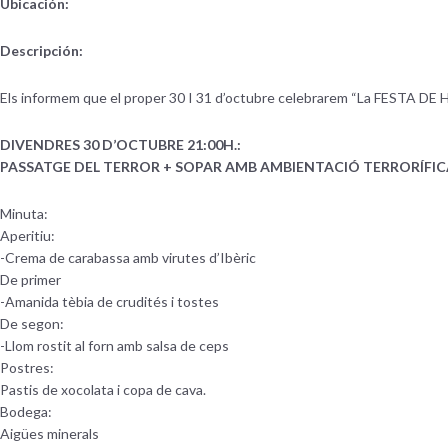
Ubicación:
Descripción:
Els informem que el proper 30 I 31 d’octubre celebrarem “La FESTA DE
DIVENDRES 30 D’OCTUBRE 21:00H.:
PASSATGE DEL TERROR + SOPAR AMB AMBIENTACIÓ TERRORÍFIC
Minuta:
Aperitiu:
-Crema de carabassa amb virutes d’Ibèric
De primer
-Amanida tèbia de crudités i tostes
De segon:
-Llom rostit al forn amb salsa de ceps
Postres:
Pastis de xocolata i copa de cava.
Bodega:
Aigües minerals