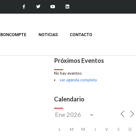
 BONCOMPTE
NOTICIAS
CONTACTO
Próximos Eventos
No hay eventos
ver agenda completa
Calendario
L
M
M
J
V
S
D