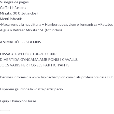
Vi negre de pagès
Cafès i infusions
Minuta: 30 € (tot inclòs)
Menú infantil:
-Macarrons a la napolitana + Hamburguesa, Llom o llonganissa +Patates 
Aigua o Refresc Minuta 15€ (tot inclòs)
ANIMACIÓ I FESTA FINS….
DISSABTE 31 D’OCTUBRE 11:00H:
DIVERTIDA GYNCAMA AMB PONIS I CAVALLS.
JOCS VARIS PER TOS ELS PARTICIPANTS
Per més informaió a www.hipicachampion.com o als professors dels club
Esperem gaudir de la vostra participació.
Equip Champion Horse
←