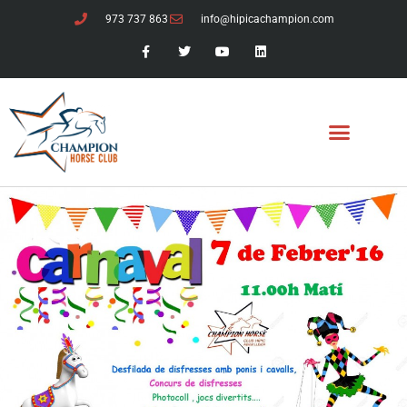
973 737 863
info@hipicachampion.com