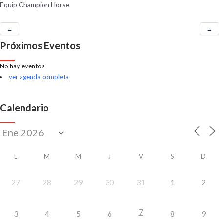
Equip Champion Horse
←
→
Próximos Eventos
No hay eventos
ver agenda completa
Calendario
L
M
M
J
V
S
D
27
28
29
30
31
1
2
7
3
4
5
6
8
9