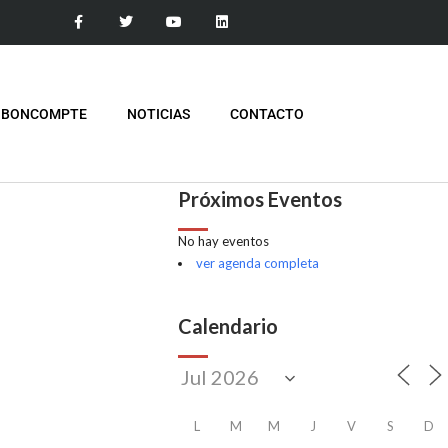
 BONCOMPTE
NOTICIAS
CONTACTO
Próximos Eventos
No hay eventos
ver agenda completa
Calendario
L
M
M
J
V
S
D