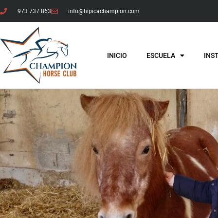
973 737 863
info@hipicachampion.com
INICIO
ESCUELA
INS