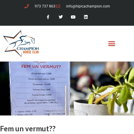
973 737 863
info@hipicachampion.com
Fem un vermut??