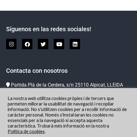
Síguenos en las redes sociales!
Contacta con nosotros
Partida Plà de la Cerdera, s/n 25110 Alpicat, LLEIDA
973 73 78 63
La nostra web utilitza cookies pròpies i de tercers que
info@hipicachampion.com
permeten millorar la usabilitat de navegació i recopilar
informació. No s'utilitzen cookies per a recollir informació de
Localización
caràcter personal. Només s'instal·laran les cookies no
essencials per a la navegació si accepta aquesta
característica. Trobarà més informació en la nostra
Política de cookies
.