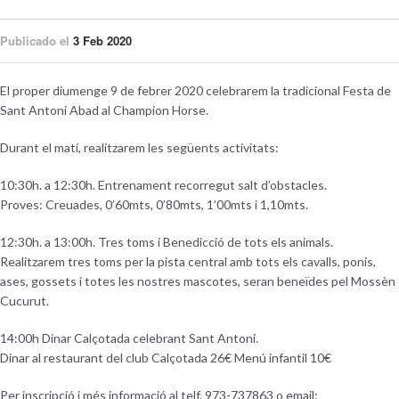
Publicado el
3 Feb 2020
El proper diumenge 9 de febrer 2020 celebrarem la tradicional Festa de
Sant Antoni Abad al Champion Horse.
Durant el matí, realitzarem les següents activitats:
10:30h. a 12:30h. Entrenament recorregut salt d’obstacles.
Proves: Creuades, 0’60mts, 0’80mts, 1’00mts i 1,10mts.
12:30h. a 13:00h. Tres toms i Benedicció de tots els animals.
Realitzarem tres toms per la pista central amb tots els cavalls, ponis,
ases, gossets i totes les nostres mascotes, seran beneïdes pel Mossèn
Cucurut.
14:00h Dinar Calçotada celebrant Sant Antoni.
Dinar al restaurant del club Calçotada 26€ Menú infantil 10€
Per inscripció i més informació al telf. 973-737863 o email: