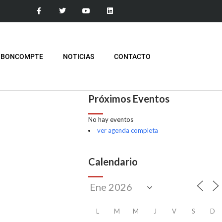
 BONCOMPTE
NOTICIAS
CONTACTO
Próximos Eventos
No hay eventos
ver agenda completa
Calendario
L
M
M
J
V
S
D