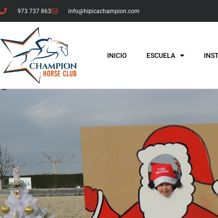
973 737 863
info@hipicachampion.com
INICIO
ESCUELA
INS