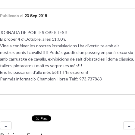
Publicado el
23 Sep 2015
JORNADA DE PORTES OBERTES!!
El proper 4 d’Octubre. a les 11:00h.
Vine a conèixer les nostres instal•lacions i ha divertir-te amb els
nostres ponis i cavalls!!!!! Podràs gaudir d’un passeig en poni i excursió
amb carruatge de cavalls, exhibicions de salt d’obstacles i doma clàssica,
tallers, pintacares i moltes sorpreses més!!!
Ens ho passarem d’allò més bé!!! T’hi esperem!
Per més informació Champion Horse Telf.: 973.737863
←
→