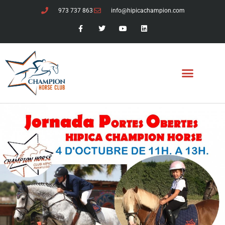
973 737 863
info@hipicachampion.com