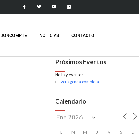
 BONCOMPTE
NOTICIAS
CONTACTO
Próximos Eventos
No hay eventos
ver agenda completa
Calendario
L
M
M
J
V
S
D