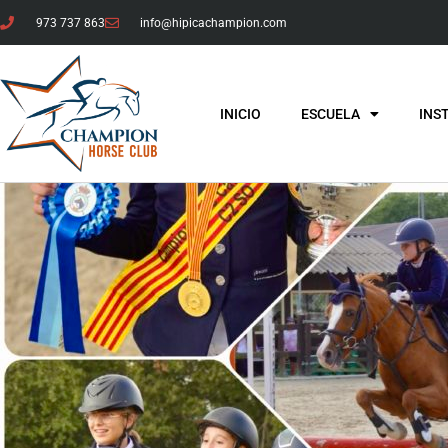
973 737 863
info@hipicachampion.com
INICIO
ESCUELA
INS