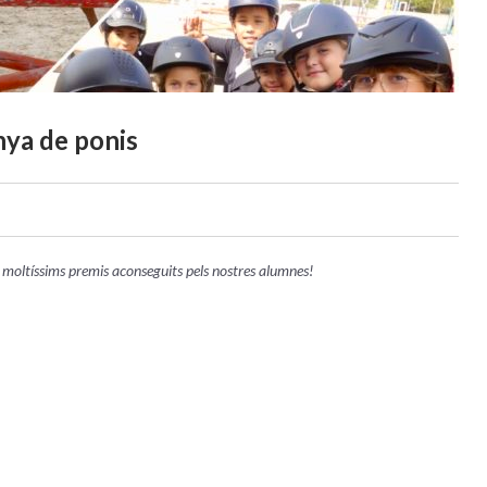
nya de ponis
oltíssims premis aconseguits pels nostres alumnes!