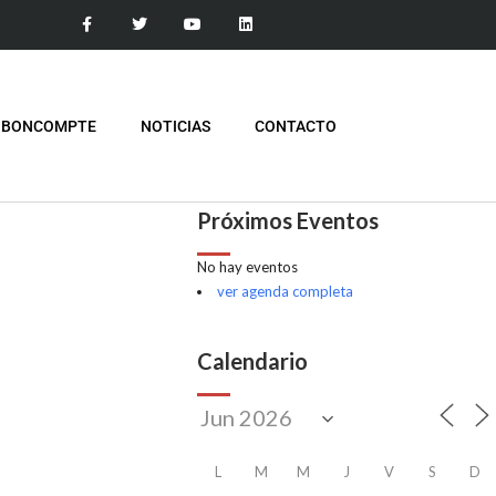
 BONCOMPTE
NOTICIAS
CONTACTO
Próximos Eventos
No hay eventos
ver agenda completa
Calendario
L
M
M
J
V
S
D