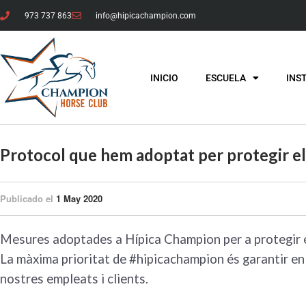
973 737 863
info@hipicachampion.com
INICIO
ESCUELA
INS
Protocol que hem adoptat per protegir el 
Publicado el
1 May 2020
Mesures adoptades a Hípica Champion per a protegir el
La màxima prioritat de #hipicachampion és garantir en
nostres empleats i clients.