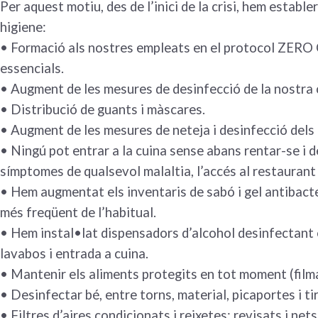
Per aquest motiu, des de l’inici de la crisi, hem establ
higiene:
• Formació als nostres empleats en el protocol ZERO
essencials.
• Augment de les mesures de desinfecció de la nostra 
• Distribució de guants i màscares.
• Augment de les mesures de neteja i desinfecció dels 
• Ningú pot entrar a la cuina sense abans rentar-se i d
símptomes de qualsevol malaltia, l’accés al restaurant
• Hem augmentat els inventaris de sabó i gel antibacter
més freqüent de l’habitual.
• Hem instal•lat dispensadors d’alcohol desinfectant e
lavabos i entrada a cuina.
• Mantenir els aliments protegits en tot moment (filma
• Desinfectar bé, entre torns, material, picaportes i ti
• Filtres d’aires condicionats i reixetes: revisats i nets