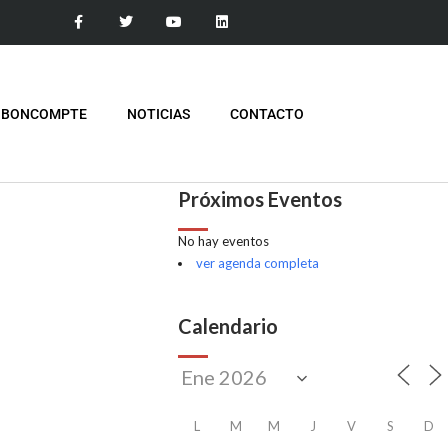
 BONCOMPTE
NOTICIAS
CONTACTO
Próximos Eventos
No hay eventos
ver agenda completa
Calendario
L
M
M
J
V
S
D