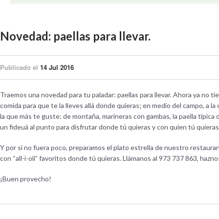
Novedad: paellas para llevar.
Publicado el
14 Jul 2016
Traemos una novedad para tu paladar: paellas para llevar. Ahora ya no t
comida para que te la lleves allá donde quieras; en medio del campo, a la 
la que más te guste: de montaña, marineras con gambas, la paella típica de 
un fideuá al punto para disfrutar donde tú quieras y con quien tú quieras
Y por si no fuera poco, preparamos el plato estrella de nuestro restauran
con “all-i-oli” favoritos donde tú quieras. Llámanos al 973 737 863, hazno
¡Buen provecho!