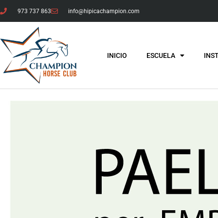
973 737 863
info@hipicachampion.com
INICIO
ESCUELA
INS