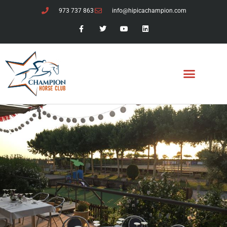
973 737 863
info@hipicachampion.com