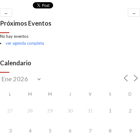
←
→
Próximos Eventos
No hay eventos
ver agenda completa
Calendario
L
M
M
J
V
S
D
27
28
29
30
31
1
2
3
4
5
6
7
8
9