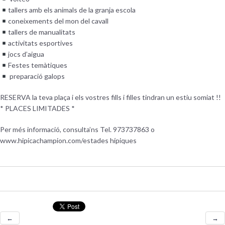
tallers amb els animals de la granja escola
coneixements del mon del cavall
tallers de manualitats
activitats esportives
jocs d’aigua
Festes temàtiques
preparació galops
RESERVA la teva plaça i els vostres fills i filles tindran un estiu somiat !!
* PLACES LIMITADES *
Per més informació, consulta’ns Tel. 973737863 o
www.hipicachampion.com/estades hípiques
←
→