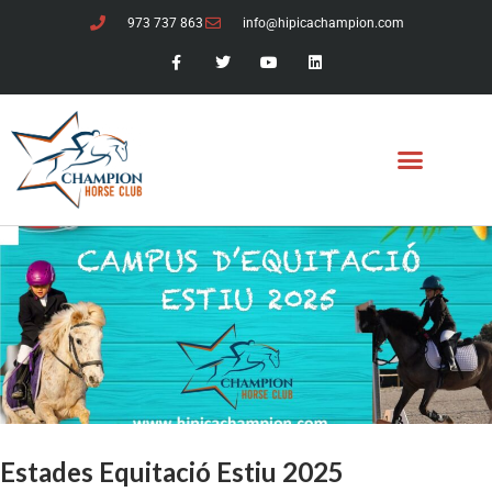
973 737 863
info@hipicachampion.com
Estades Equitació Estiu 2025