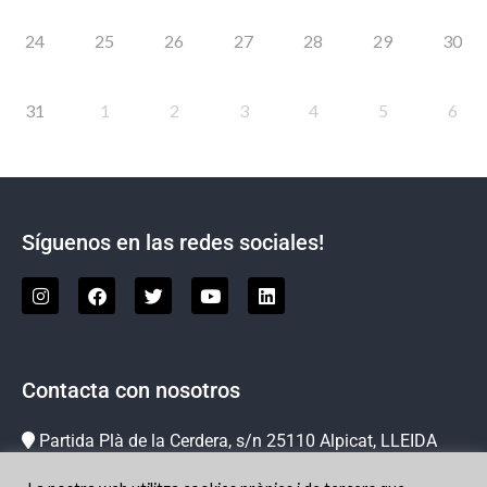
24
25
26
27
28
29
30
31
1
2
3
4
5
6
Síguenos en las redes sociales!
Contacta con nosotros
Partida Plà de la Cerdera, s/n 25110 Alpicat, LLEIDA
973 73 78 63