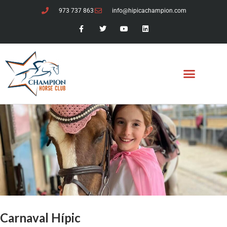
973 737 863
info@hipicachampion.com
Carnaval Hípic