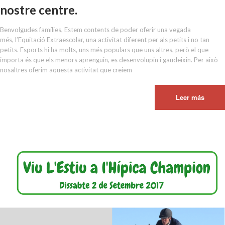
nostre centre.
Benvolgudes famílies, Estem contents de poder oferir una vegada
més, l’Equitació Extraescolar, una activitat diferent per als petits i no tan
petits. Esports hi ha molts, uns més populars que uns altres, però el que
importa és que els menors aprenguin, es desenvolupin i gaudeixin. Per això
nosaltres oferim aquesta activitat que creiem
Leer más