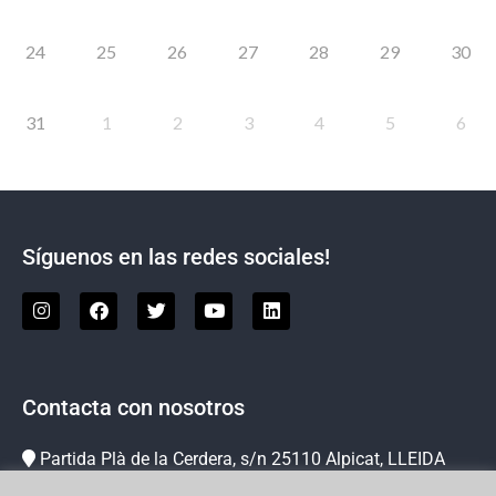
24
25
26
27
28
29
30
31
1
2
3
4
5
6
Síguenos en las redes sociales!
Contacta con nosotros
Partida Plà de la Cerdera, s/n 25110 Alpicat, LLEIDA
973 73 78 63