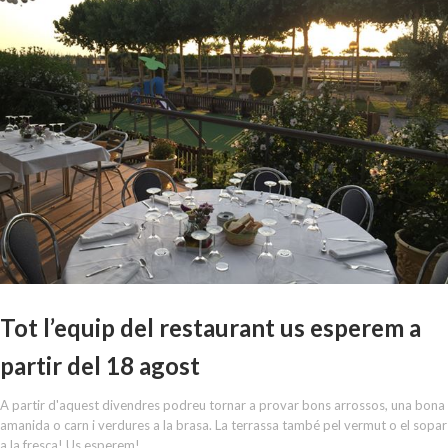
Tot l’equip del restaurant us esperem a
partir del 18 agost
A partir d'aquest divendres podreu tornar a provar bons arrossos, una bona
amanida o carn i verdures a la brasa. La terrassa també pel vermut o el sopar
a la fresca! Us esperem!