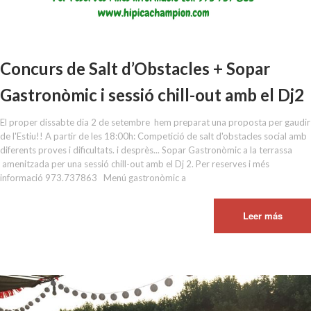
Concurs de Salt d’Obstacles + Sopar
Gastronòmic i sessió chill-out amb el Dj2
El proper dissabte dia 2 de setembre hem preparat una proposta per gaudir
de l'Estiu!! A partir de les 18:00h: Competició de salt d'obstacles social amb
diferents proves i dificultats. i desprès... Sopar Gastronòmic a la terrassa
amenitzada per una sessió chill-out amb el Dj 2. Per reserves i més
informació 973.737863 Menú gastronòmic a
Leer más