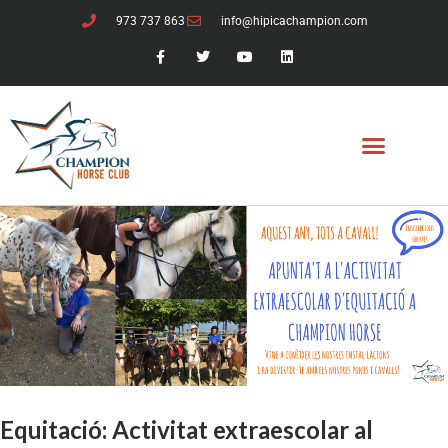
973 737 863
info@hipicachampion.com
Equitació: Activitat extraescolar al