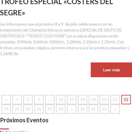
TROFEO ESPECIAL «COSTERS DEL
SEGRE»
Les informamos que el próximo 8 y 9 de julio celebraremos en las
instalaciones del Champion Horse un concurso ESPECIAL DE SALTO DE
OBSTÁCULOS "TROFEO CLOS PONS" Las pruebas disputadas serán:
cruzadas, 0'40mts, 0.60mts, 0.80mts., 1.00mts, 1.10mts y 1.20mts. Con
trofeos, escarapelas, regalos, jamones reserva para las pruebas pequeñas y
1.260€ de
Leer más
«
1
2
3
…
16
17
18
19
20
21
22
23
24
25
26
27
28
…
31
32
33
»
Próximos Eventos