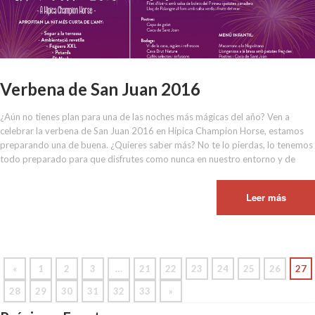
Verbena de San Juan 2016
¿Aún no tienes plan para una de las noches más mágicas del año? Ven a
celebrar la verbena de San Juan 2016 en Hípica Champion Horse, estamos
preparando una de buena. ¿Quieres saber más? No te lo pierdas, lo tenemos
todo preparado para que disfrutes como nunca en nuestro entorno y de
Leer más
«
1
2
3
…
21
22
23
24
25
26
27
28
29
30
31
32
33
»