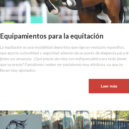
Equipamientos para la equitación
La equitación es una modalidad deportiva que rige un vestuario específico,
que aporta comodidad y seguridad además de un punto de elegancia para el
jinete y/o amazona. ¿Qué piezas de roba son indispensable para todo jinete
que se precie? Pantalones: suelen ser pantalones muy elásticos, ya que se
llevan muy ajustados.
Leer más