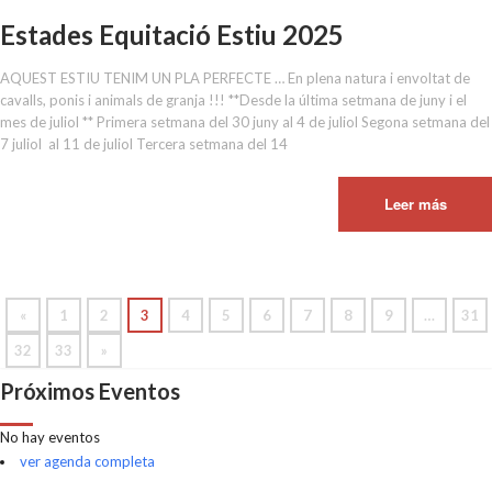
Estades Equitació Estiu 2025
AQUEST ESTIU TENIM UN PLA PERFECTE … En plena natura i envoltat de
cavalls, ponis i animals de granja !!! **Desde la última setmana de juny i el
mes de juliol ** Primera setmana del 30 juny al 4 de juliol Segona setmana del
7 juliol al 11 de juliol Tercera setmana del 14
Leer más
«
1
2
3
4
5
6
7
8
9
…
31
32
33
»
Próximos Eventos
No hay eventos
ver agenda completa