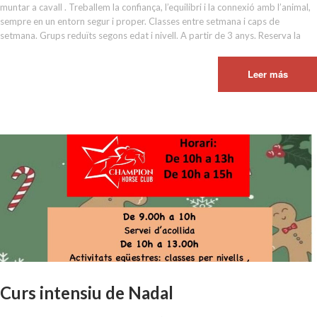
muntar a cavall . Treballem la confiança, l’equilibri i la connexió amb l’animal,
sempre en un entorn segur i proper. Classes entre setmana i caps de
setmana. Grups reduïts segons edat i nivell. A partir de 3 anys. Reserva la
Leer más
Curs intensiu de Nadal