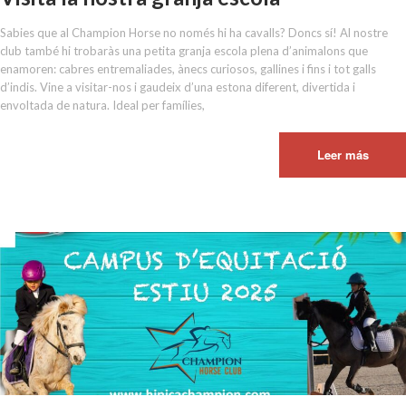
Sabies que al Champion Horse no només hi ha cavalls? Doncs sí! Al nostre
club també hi trobaràs una petita granja escola plena d’animalons que
enamoren: cabres entremaliades, ànecs curiosos, gallines i fins i tot galls
d’indis. Vine a visitar-nos i gaudeix d’una estona diferent, divertida i
envoltada de natura. Ideal per famílies,
Leer más