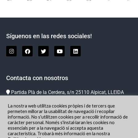
Síguenos en las redes sociales!
Contacta con nosotros
Partida Plà de la Cerdera, s/n 25110 Alpicat, LLEIDA
973 73 78 63
La nostra web utilitza cookies pròpies i de tercers que
info@hipicachampion.com
permeten millorar la usabilitat de navegació i recopilar
informació. No s'utilitzen cookies per a recollir informació de
Localización
caràcter personal. Només s'instal·laran les cookies no
essencials per a la navegació si accepta aquesta
característica. Trobarà més informació en la nostra