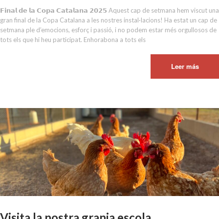
𝗙𝗶𝗻𝗮𝗹 𝗱𝗲 𝗹𝗮 𝗖𝗼𝗽𝗮 𝗖𝗮𝘁𝗮𝗹𝗮𝗻𝗮 𝟮𝟬𝟮𝟱 Aquest cap de setmana hem viscut una
gran final de la Copa Catalana a les nostres instal·lacions! Ha estat un cap de
setmana ple d’emocions, esforç i passió, i no podem estar més orgullosos de
tots els que hi heu participat. Enhorabona a tots els
Leer más
Visita la nostra granja escola