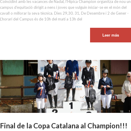
Coincidint amb les vacances de Nadal, l’Hípica Champion organitza de nou un
campus d’equitació dirigit a nens i joves que vulguin iniciar-se en el món del
cavall o millorar la seva tècnica. Dies 29,30. 31, De Desembre i 2 de Gener -
L’horari del Campus és de 10h del matí a 13h del
Leer más
Final de la Copa Catalana al Champion!!!