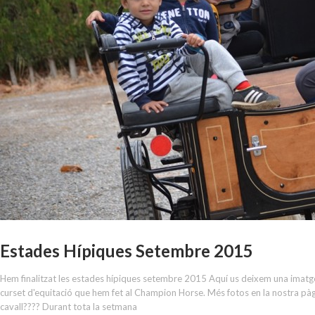
Estades Hípiques Setembre 2015
Hem finalitzat les estades hípiques setembre 2015 Aquí us deixem una imatg
curset d'equitació que hem fet al Champion Horse. Més fotos en la nostra pàg
cavall???? Durant tota la setmana