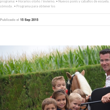
programa: • Horarios otoño / invierno. • Nuevos ponis y caballos de escuela.
cómoda . • Programa para obtener los
Publicado el
15 Sep 2015