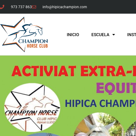
973 737 863
info@hipicachampion.com
INICIO
ESCUELA
INS