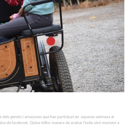
e dels genets i amazones que han participat en aquesta setmana al
ina de facebook. Quina millor manera de acabar l'estiu sinó muntant a