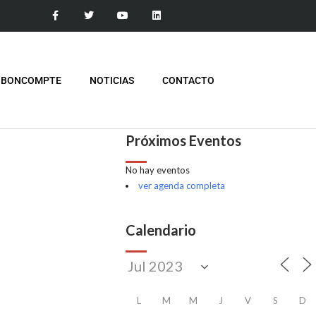
 BONCOMPTE
NOTICIAS
CONTACTO
Próximos Eventos
No hay eventos
ver agenda completa
Calendario
L
M
M
J
V
S
D