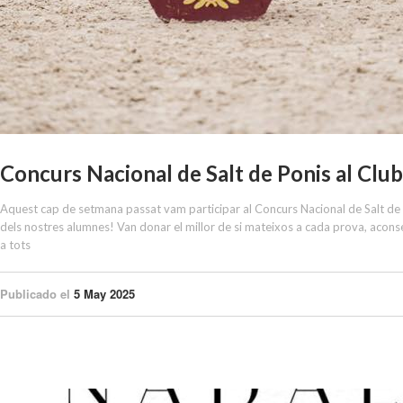
Concurs Nacional de Salt de Ponis al Club
Aquest cap de setmana passat vam participar al Concurs Nacional de Salt de 
dels nostres alumnes! Van donar el millor de si mateixos a cada prova, aconse
a tots
Publicado el
5 May 2025