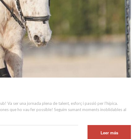
b! Va ser una jornada plena de talent, esforç i passió per l’hípica.
ersones que ho vau fer possible! Seguim sumant moments inoblidables al
Leer más