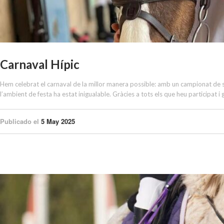
Carnaval Hípic
Hem celebrat el carnaval de la millor manera possible: amb un campionat de sal
l’ambient de festa ha estat inigualable. Gràcies a tots els que heu participat i
Publicado el
5 May 2025