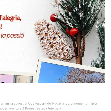
stra família eqüestre. Que l’esperit del Nadal us porti moments màgics,
tures! 𝘉𝘰𝘯𝘦𝘴 𝘧𝘦𝘴𝘵𝘦𝘴 𝘪 𝘧𝘦𝘭𝘪ç 𝘢𝘯𝘺