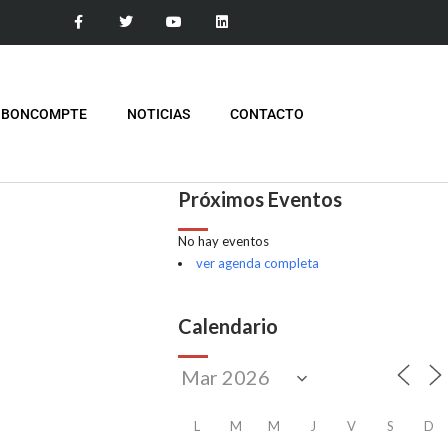
 BONCOMPTE
NOTICIAS
CONTACTO
Próximos Eventos
No hay eventos
ver agenda completa
Calendario
L
M
M
J
V
S
D