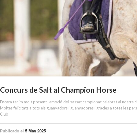
Concurs de Salt al Champion Horse
Encara tenim molt present l’emoció del passat campionat celebrat al nostre clu
Moltes felicitats a tots els guanyadors i guanyadores i gràcies a totes les p
Club
Publicado el
5 May 2025