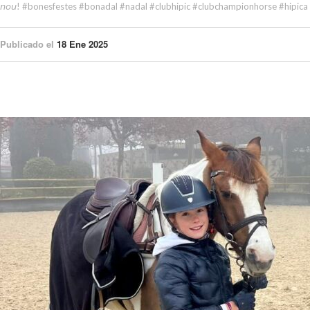
𝘯𝘰𝘶! #bonesfestes #bonadal #nadal #clubhipic #clubchampionhorse #hipica
Publicado el
18 Ene 2025