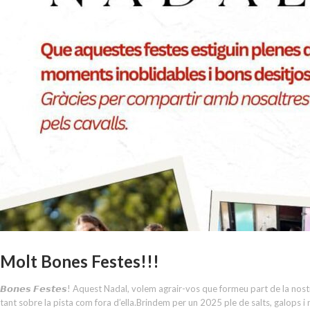
Molt Bones Festes!!!
𝘽𝙤𝙣𝙚𝙨 𝙁𝙚𝙨𝙩𝙚𝙨! Aquest Nadal, volem agrair-vos que formeu part de la no
tant sobre la pista com fora d’ella.Brindem per un 2025 ple de salts, galops i noves aven