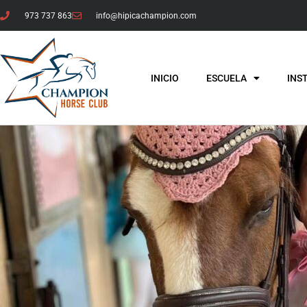
973 737 863
info@hipicachampion.com
INICIO
ESCUELA
INS