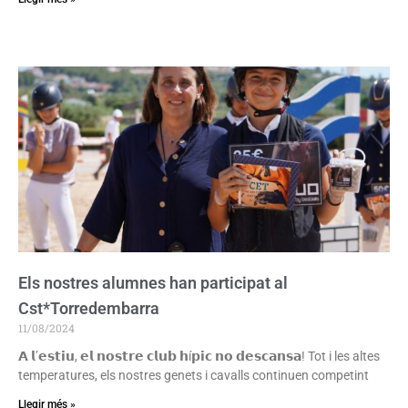
Els nostres alumnes han participat al
Cst*Torredembarra
11/08/2024
𝗔 𝗹’𝗲𝘀𝘁𝗶𝘂, 𝗲𝗹 𝗻𝗼𝘀𝘁𝗿𝗲 𝗰𝗹𝘂𝗯 𝗵í𝗽𝗶𝗰 𝗻𝗼 𝗱𝗲𝘀𝗰𝗮𝗻𝘀𝗮! Tot i les altes
temperatures, els nostres genets i cavalls continuen competint
Llegir més »