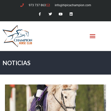
973 737 863
info@hipicachampion.com
NOTICIAS