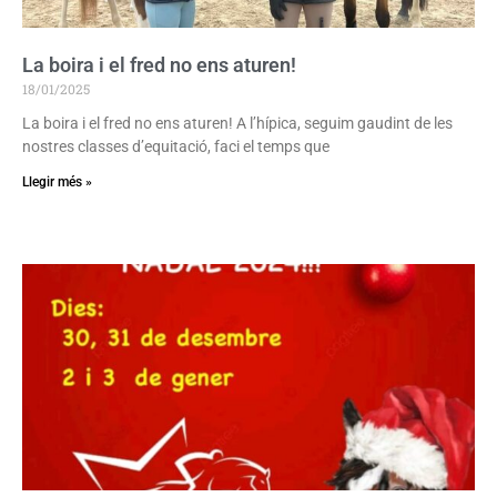
La boira i el fred no ens aturen!
18/01/2025
La boira i el fred no ens aturen! A l’hípica, seguim gaudint de les
nostres classes d’equitació, faci el temps que
Llegir més »