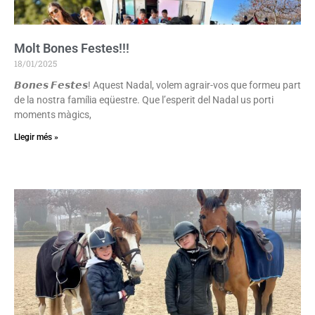
Molt Bones Festes!!!
18/01/2025
𝘽𝙤𝙣𝙚𝙨 𝙁𝙚𝙨𝙩𝙚𝙨! Aquest Nadal, volem agrair-vos que formeu part
de la nostra família eqüestre. Que l’esperit del Nadal us porti
moments màgics,
Llegir més »