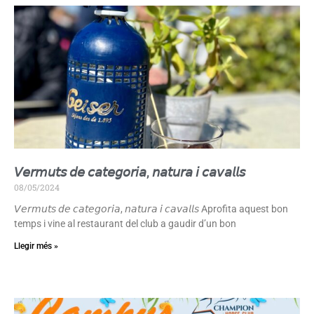
𝘝𝘦𝘳𝘮𝘶𝘵𝘴 𝘥𝘦 𝘤𝘢𝘵𝘦𝘨𝘰𝘳𝘪𝘢, 𝘯𝘢𝘵𝘶𝘳𝘢 𝘪 𝘤𝘢𝘷𝘢𝘭𝘭𝘴
08/05/2024
𝘝𝘦𝘳𝘮𝘶𝘵𝘴 𝘥𝘦 𝘤𝘢𝘵𝘦𝘨𝘰𝘳𝘪𝘢, 𝘯𝘢𝘵𝘶𝘳𝘢 𝘪 𝘤𝘢𝘷𝘢𝘭𝘭𝘴 Aprofita aquest bon
temps i vine al restaurant del club a gaudir d’un bon
Llegir més »