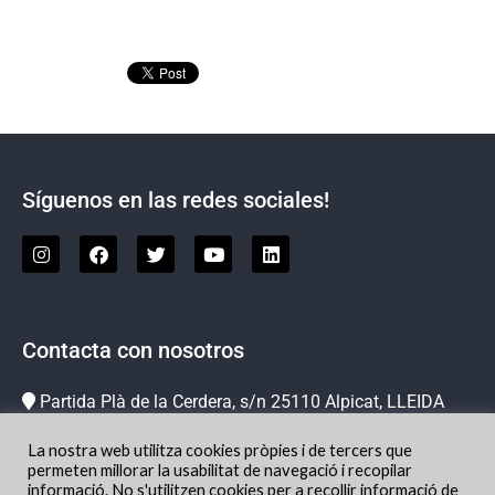
Síguenos en las redes sociales!
Contacta con nosotros
Partida Plà de la Cerdera, s/n 25110 Alpicat, LLEIDA
973 73 78 63
La nostra web utilitza cookies pròpies i de tercers que
info@hipicachampion.com
permeten millorar la usabilitat de navegació i recopilar
informació. No s'utilitzen cookies per a recollir informació de