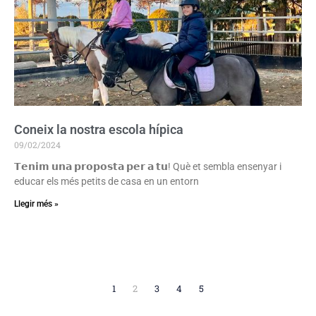
Coneix la nostra escola hípica
09/02/2024
𝗧𝗲𝗻𝗶𝗺 𝘂𝗻𝗮 𝗽𝗿𝗼𝗽𝗼𝘀𝘁𝗮 𝗽𝗲𝗿 𝗮 𝘁𝘂! Què et sembla ensenyar i
educar els més petits de casa en un entorn
Llegir més »
1
2
3
4
5