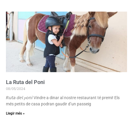
La Ruta del Poni
08/05/2024
𝘙𝘶𝘵𝘢 𝘥𝘦𝘭 𝑝𝘰𝘯𝘪 Vindre a dinar al nostre restaurant té premi! Els
més petits de casa podran gaudir d’un passeig
Llegir més »