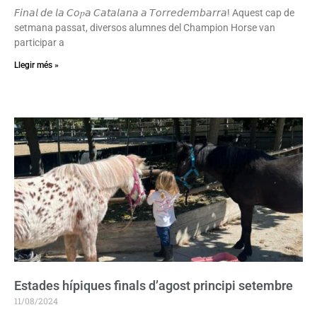
𝘍𝘪𝘯𝘢𝘭 𝘥𝘦 𝘭𝘢 𝘊𝘰𝑝𝘢 𝘊𝘢𝘵𝘢𝘭𝘢𝘯𝘢 𝘢 𝘛𝘰𝘳𝘳𝘦𝘥𝘦𝘮𝘣𝘢𝘳𝘳𝘢! Aquest cap de
setmana passat, diversos alumnes del Champion Horse van
participar a
Llegir més »
Estades hípiques finals d’agost principi setembre
11/08/2024