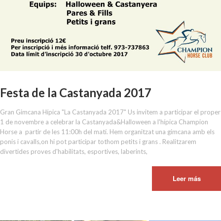
Festa de la Castanyada 2017
Gran Gimcana Hípica "La Castanyada 2017" Us invitem a participar el proper
1 de novembre a celebrar la Castanyada&Halloween a l'hípica Champion
Horse a partir de les 11:00h del matí. Hem organitzat una gimcana amb els
ponis i cavalls,on hi pot participar tothom petits i grans . Realitzarem
divertides proves d'habilitats, esportives, laberints,
Leer más