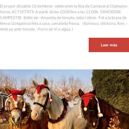
El proper dissabte 10 de febrer celebrarem la Rúa de Carnaval al Champion
Horse. ACTIVITATS: A partir de les 10:00 fins a les 11:00h. ESMORZAR
CAMPESTRE Bufet de: -Amanida de tomata, ceba i olives -Fet a la brasa de
llenya: Llonganissa feta a casa, cansalada fresca, churrasco, chistorra, llom. -
Amb pa amb tomata. -Porro de Vi o aigua i
Leer más