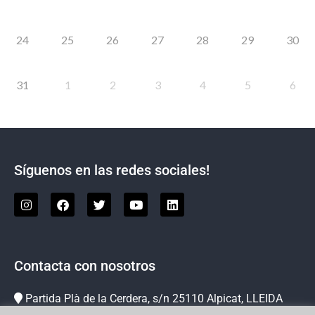
24
25
26
27
28
29
30
31
1
2
3
4
5
6
Síguenos en las redes sociales!
Contacta con nosotros
Partida Plà de la Cerdera, s/n 25110 Alpicat, LLEIDA