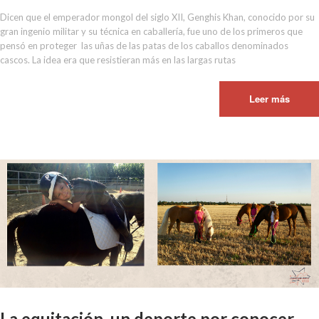
Dicen que el emperador mongol del siglo XII, Genghis Khan, conocido por su
gran ingenio militar y su técnica en caballería, fue uno de los primeros que
pensó en proteger las uñas de las patas de los caballos denominados
cascos. La idea era que resistieran más en las largas rutas
Leer más
La equitación, un deporte por conocer.