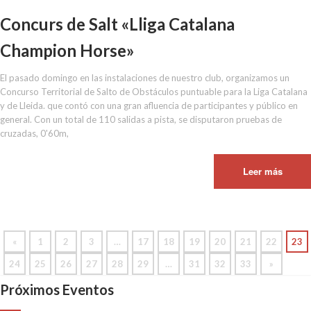
Concurs de Salt «Lliga Catalana
Champion Horse»
El pasado domingo en las instalaciones de nuestro club, organizamos un
Concurso Territorial de Salto de Obstáculos puntuable para la Liga Catalana
y de Lleida. que contó con una gran afluencia de participantes y público en
general. Con un total de 110 salidas a pista, se disputaron pruebas de
cruzadas, 0'60m,
Leer más
«
1
2
3
…
17
18
19
20
21
22
23
24
25
26
27
28
29
…
31
32
33
»
Próximos Eventos