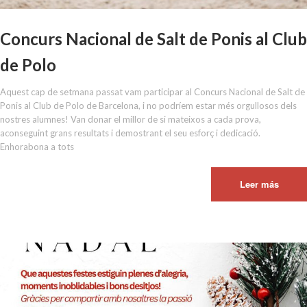
Concurs Nacional de Salt de Ponis al Club
de Polo
Aquest cap de setmana passat vam participar al Concurs Nacional de Salt de
Ponis al Club de Polo de Barcelona, i no podríem estar més orgullosos dels
nostres alumnes! Van donar el millor de si mateixos a cada prova,
aconseguint grans resultats i demostrant el seu esforç i dedicació.
Enhorabona a tots
Leer más