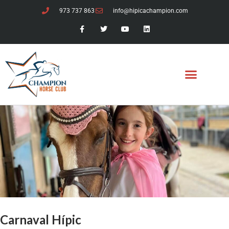
973 737 863
info@hipicachampion.com
Carnaval Hípic