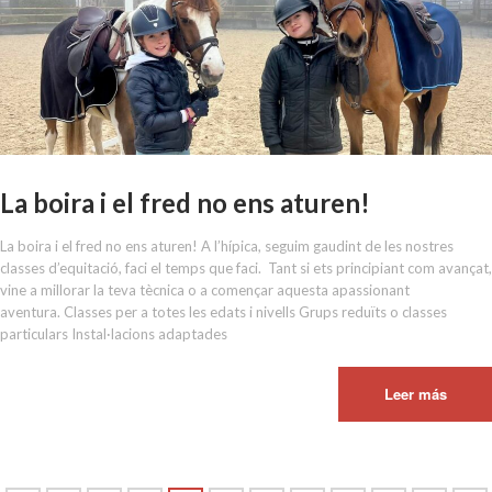
La boira i el fred no ens aturen!
La boira i el fred no ens aturen! A l’hípica, seguim gaudint de les nostres
classes d’equitació, faci el temps que faci. Tant si ets principiant com avançat,
vine a millorar la teva tècnica o a començar aquesta apassionant
aventura. Classes per a totes les edats i nivells Grups reduïts o classes
particulars Instal·lacions adaptades
Leer más