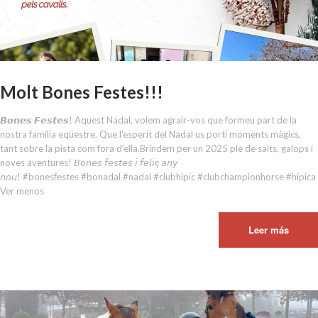
Molt Bones Festes!!!
𝘽𝙤𝙣𝙚𝙨 𝙁𝙚𝙨𝙩𝙚𝙨! Aquest Nadal, volem agrair-vos que formeu part de la
nostra família eqüestre. Que l’esperit del Nadal us porti moments màgics,
tant sobre la pista com fora d’ella.Brindem per un 2025 ple de salts, galops i
noves aventures! 𝘉𝘰𝘯𝘦𝘴 𝘧𝘦𝘴𝘵𝘦𝘴 𝘪 𝘧𝘦𝘭𝘪ç 𝘢𝘯𝘺
𝘯𝘰𝘶! #bonesfestes #bonadal #nadal #clubhipic #clubchampionhorse #hipica 
Ver menos
Leer más