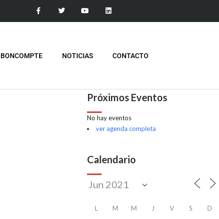
 BONCOMPTE
NOTICIAS
CONTACTO
Próximos Eventos
No hay eventos
ver agenda completa
Calendario
L
M
M
J
V
S
D