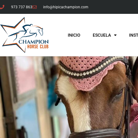
973 737 863
info@hipicachampion.com
INICIO
ESCUELA
INS