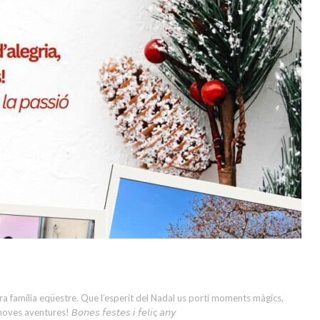
stra família eqüestre. Que l’esperit del Nadal us porti moments màgics,
tures! 𝘉𝘰𝘯𝘦𝘴 𝘧𝘦𝘴𝘵𝘦𝘴 𝘪 𝘧𝘦𝘭𝘪ç 𝘢𝘯𝘺