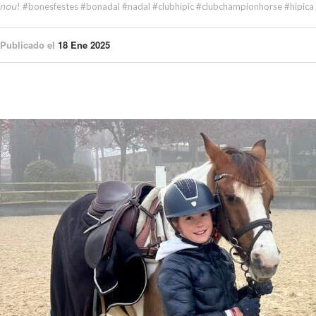
𝘯𝘰𝘶! #bonesfestes #bonadal #nadal #clubhipic #clubchampionhorse #hipica
Publicado el
18 Ene 2025