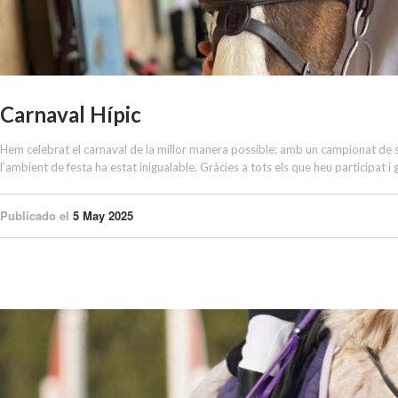
Carnaval Hípic
Hem celebrat el carnaval de la millor manera possible: amb un campionat de sal
l’ambient de festa ha estat inigualable. Gràcies a tots els que heu participat i
Publicado el
5 May 2025