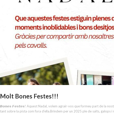
Molt Bones Festes!!!
𝘽𝙤𝙣𝙚𝙨 𝙁𝙚𝙨𝙩𝙚𝙨! Aquest Nadal, volem agrair-vos que formeu part de la no
tant sobre la pista com fora d’ella.Brindem per un 2025 ple de salts, galops i noves aven