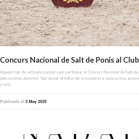
Concurs Nacional de Salt de Ponis al Club
Aquest cap de setmana passat vam participar al Concurs Nacional de Salt de 
dels nostres alumnes! Van donar el millor de si mateixos a cada prova, aconse
a tots
Publicado el
5 May 2025