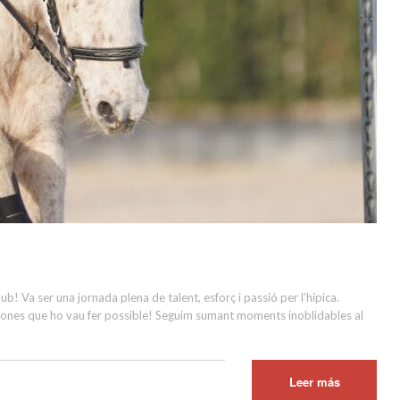
b! Va ser una jornada plena de talent, esforç i passió per l’hípica.
ersones que ho vau fer possible! Seguim sumant moments inoblidables al
Leer más