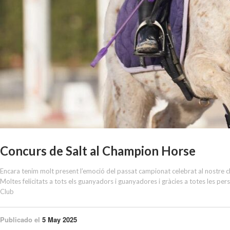
Concurs de Salt al Champion Horse
Encara tenim molt present l’emoció del passat campionat celebrat al nostre clu
Moltes felicitats a tots els guanyadors i guanyadores i gràcies a totes les p
Club
Publicado el
5 May 2025